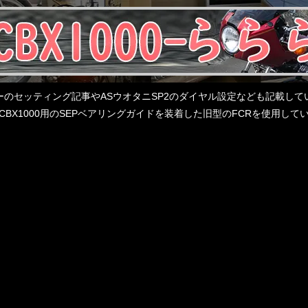
レターのセッティング記事やASウオタニSP2のダイヤル設定なども記載
BX1000用のSEPベアリングガイドを装着した旧型のFCRを使用し