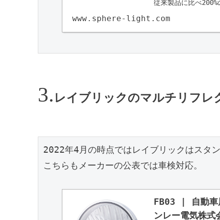
従来製品に比べ200
た配光設計だからカ
www.sphere-light.com
レスヒートシンク..
レイブリックのマルチリフレ
2022年4月の時点ではレイブリックはスタ
こちらもメーカーの公表では車検対応。

FB03 | 自
ンレー電気株式