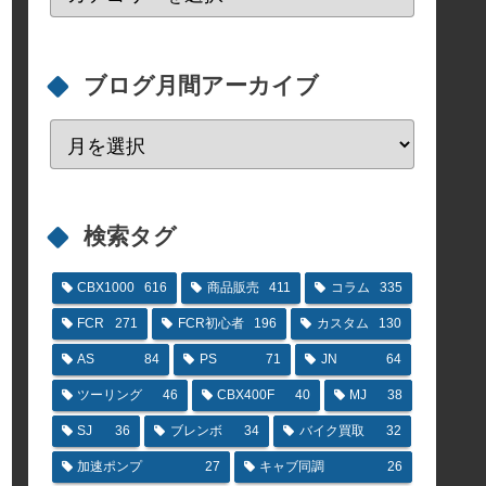
ブログ月間アーカイブ
検索タグ
CBX1000
616
商品販売
411
コラム
335
FCR
271
FCR初心者
196
カスタム
130
AS
84
PS
71
JN
64
ツーリング
46
CBX400F
40
MJ
38
SJ
36
ブレンボ
34
バイク買取
32
加速ポンプ
27
キャブ同調
26