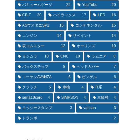
バキュームゲージ
22
YouTube
20
CB-F
20
ハイラックス
17
LED
16
ASウオタニSP2
15
コンチネンタル
15
エンジン
14
リペイント
14
表コムスター
12
オーリンズ
10
ヨシムラ
10
CNC
10
ラムエア
8
バックステップ
8
ヘッドカバー
7
コーケンAVANZA
6
ピンゲル
6
クラッチ
5
車検
4
IT系
4
sena10cpro
4
SIMPSON
4
車輪村
4
ヨッシースタンプ
3
vanson
3
トランポ
2