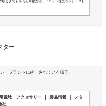
%の明るさでもちろん車検対応。ハロゲン発光をトレースし
ットラインも美しく、対向車眩惑もしっかり配慮。ファン
.
クター
ンレーブランドに統一されている様子。

動車用電球・アクセサリー | 製品情報 | スタ
会社