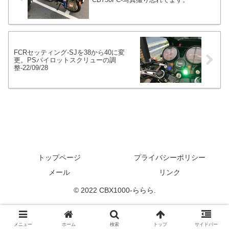
FCRセッティング-SJを38から40に変
更。PSパイロットスクリューの調
整-22/09/28
トップページ
プライバシーポリシー
メール
リンク
© 2022 CBX1000-ららら.
メニュー
ホーム
検索
トップ
サイドバー