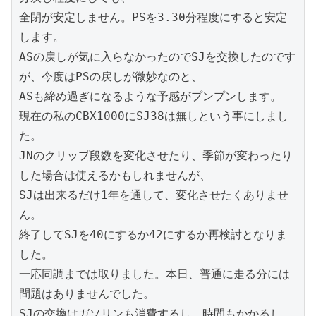
全閉が安定しません。PSを3.30分程度にすると安定
します。

ASの戻しが気に入らなかったのでSJを交換したのです
が、今度はPSの戻しが微妙なのと、

ASも締め過ぎになるような予感がプンプンします。

現在の私のCBX1000にSJ38は無しという事にしまし
た。

JNのクリップ段数を変化させたり、季節が変わったり
した場合は使えるかもしれませんが、

SJは出来るだけ1年を通して、変化させたくありませ
ん。

終了してSJを40にするか42にするか再検討となりま
した。

一応同調までは取りました。本日、普通に走る分には
問題はありませんでした。

SJの交換はガソリンも消費するし、時間もかかるし、