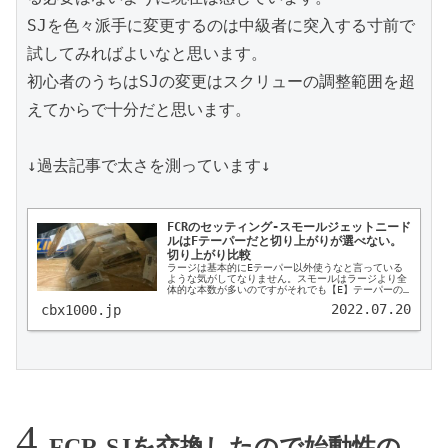
SJを色々派手に変更するのは中級者に突入する寸前で
試してみればよいなと思います。

初心者のうちはSJの変更はスクリューの調整範囲を超
えてからで十分だと思います。

↓過去記事で太さを測っています↓

FCRのセッティング-スモールジェットニード
ルはFテーパーだと切り上がりが選べない。
切り上がり比較
ラージは基本的にEテーパー以外使うなと言っている
ような気がしてなりません。スモールはラージより全
体的な本数が多いのですがそれでも【E】テーパーの
方が選択肢が多いです。Fテーパーだと20本単位で特
2022.07.20
cbx1000.jp
注しないと切り上がりを選ぶ事が出来ません。
FCR-SJを交換したので始動性の