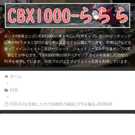
ホンダの6発エンジンCBX1000の事を中心にFCRキャブレターのセッティング
記事やASウオタニSP2のダイヤル設定なども記載しています。空燃比計などを
使ってメインジェット、スロージェット、ジェットニードルや加速ポンプの変
更などが中心です。CBX1000用のSEPベアリングガイドを装着した旧型の
FCRを使用しています。※当ブログはアフィリエイト広告を利用しています。
ホーム
FCR
FCR-SJを交換したので始動性の確認とPSを触る-22/09/28