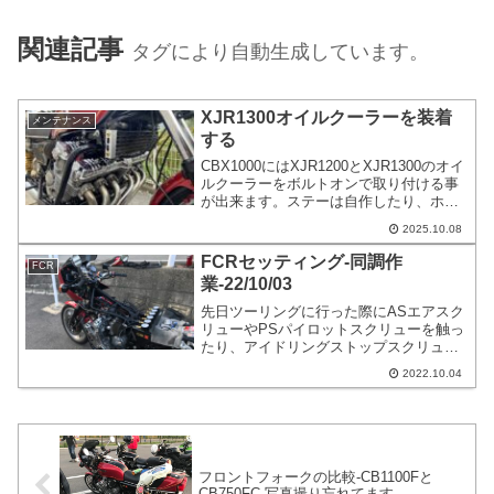
関連記事
タグにより自動生成しています。
XJR1300オイルクーラーを装着
メンテナンス
する
CBX1000にはXJR1200とXJR1300のオイ
ルクーラーをボルトオンで取り付ける事
が出来ます。ステーは自作したり、ホー
ムセンターで購入して製作する方法もあ
2025.10.08
ります。アールズ製を流用したりと多少
の工夫でカッコよく装着する事も可能で
FCRセッティング-同調作
FCR
す。
業-22/10/03
先日ツーリングに行った際にASエアスク
リューやPSパイロットスクリューを触っ
たり、アイドリングストップスクリュー
を触ったりしたので、同調があまくなっ
2022.10.04
ているかもしれないと思って時間を作れ
たので、17時から18時まで日没で作業不
可にならないように気を付けながら同調
作業を行いました。
フロントフォークの比較-CB1100Fと
CB750FC-写真撮り忘れてます。