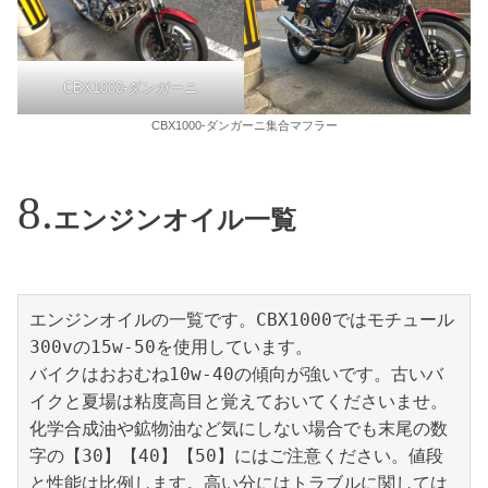
CBX1000-ダンガーニ
CBX1000-ダンガーニ集合マフラー
エンジンオイル一覧
エンジンオイルの一覧です。CBX1000ではモチュール
300vの15w-50を使用しています。

バイクはおおむね10w-40の傾向が強いです。古いバ
イクと夏場は粘度高目と覚えておいてくださいませ。
化学合成油や鉱物油など気にしない場合でも末尾の数
字の【30】【40】【50】にはご注意ください。値段
と性能は比例します。高い分にはトラブルに関しては