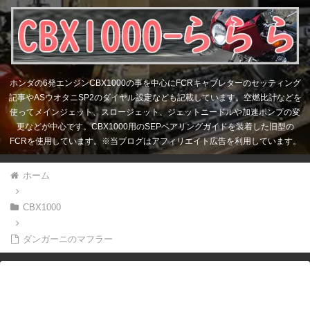
ホンダの6発エンジンCBX1000の事を中心にFCRキャブレターのセッティング
記事やASウオタニSP2のダイヤル設定なども記載しています。空燃比計などを
使ってメインジェット、スロージェット、ジェットニードルや加速ポンプの変
更などが中心です。CBX1000用のSEPベアリングガイドを装着した旧型の
FCRを使用しています。※当ブログはアフィリエイト広告を利用しています。
ホーム
CBX1000
ダンガーニのマフラー