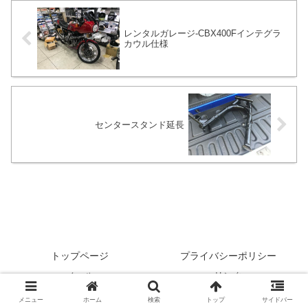
レンタルガレージ-CBX400Fインテグラ
カウル仕様
センタースタンド延長
トップページ
プライバシーポリシー
メール
リンク
© 2022 CBX1000-ららら.
メニュー
ホーム
検索
トップ
サイドバー