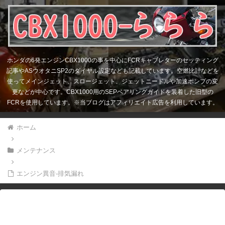
ホンダの6発エンジンCBX1000の事を中心にFCRキャブレターのセッティング
記事やASウオタニSP2のダイヤル設定なども記載しています。空燃比計などを
使ってメインジェット、スロージェット、ジェットニードルや加速ポンプの変
更などが中心です。CBX1000用のSEPベアリングガイドを装着した旧型の
FCRを使用しています。※当ブログはアフィリエイト広告を利用しています。
ホーム
メンテナンス
エンジン異音-排気漏れ