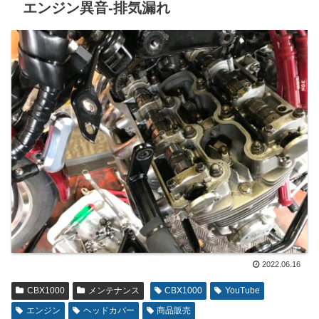
エンジン異音-排気漏れ
2022.06.16
CBX1000
メンテナンス
CBX1000
YouTube
エンジン
ヘッドカバー
商品販売