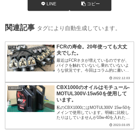
LINE
コピー
関連記事
タグにより自動生成しています。
FCRの寿命。20年使っても大丈
FCR
夫でした。
最近はFCRネタが増えているのですが、
バイクを触れていないし乗れていないよ
うな状況です。今回はコラム的に書いて
いきつつも、皆様がちょっと気になる
2022.12.03
FCRの寿命について、ざっくりと書いて
いきます。タイトルにあるのですが、私
CBX1000のオイルはモチュール-
CBX1000
のCBX1000はFCRを20年以上装着してい
MOTUL300V-15w50を使用して
ます。
います。
私のCBX1000にはMOTUL300V 15w-50を
メインで使用しています。明確に比較し
たりはしていませんが10w-40を入れたり
ヤマルーブを入れたりもしています。オ
2023.03.05
イルの事に詳しくはないのですが、粘度
が40または50のバイク用を入れるように
しております。