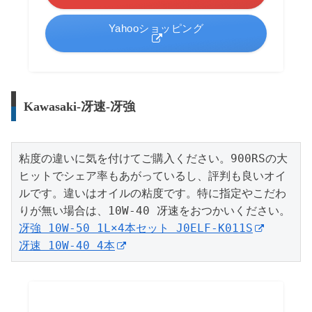
Yahooショッピング
Kawasaki-冴速-冴強
粘度の違いに気を付けてご購入ください。900RSの大
ヒットでシェア率もあがっているし、評判も良いオイ
ルです。違いはオイルの粘度です。特に指定やこだわ
冴強 10W-50 1L×4本セット J0ELF-K011S
冴速 10W-40 4本