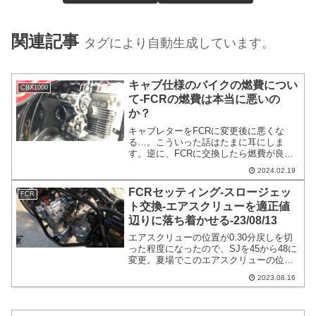
関連記事
タグにより自動生成しています。
キャブ仕様のバイクの燃費につい
CBX1000
て-FCRの燃費は本当に悪いの
か？
キャブレターをFCRに変更後に悪くな
る…。こういった話はたまに耳にしま
す。逆に、FCRに交換したら燃費が良く
なった！という話も聞く事があります。
2024.02.19
結局どっちなのでしょうか？私が思うに
あまり変わらないような気がします。基
FCRセッティング-スロージェッ
FCR
本的には乗り方かなと思います。
ト交換-エアスクリューを適正値
辺りに落ち着かせる-23/08/13
エアスクリューの位置が0.30分戻しを切
った程度になったので、SJを45から48に
変更。夏場でこのエアスクリューの位置
は冬になるとエアスクリューを締めたり
2023.08.16
するのでよくはなさそうと言うのが理由
でございます。