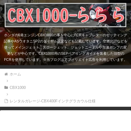
ホンダの6発エンジンCBX1000の事を中心にFCRキャブレターのセッティング
記事やASウオタニSP2のダイヤル設定なども記載しています。空燃比計などを
使ってメインジェット、スロージェット、ジェットニードルや加速ポンプの変
更などが中心です。CBX1000用のSEPベアリングガイドを装着した旧型の
FCRを使用しています。※当ブログはアフィリエイト広告を利用しています。
ホーム
CBX1000
レンタルガレージ-CBX400Fインテグラカウル仕様