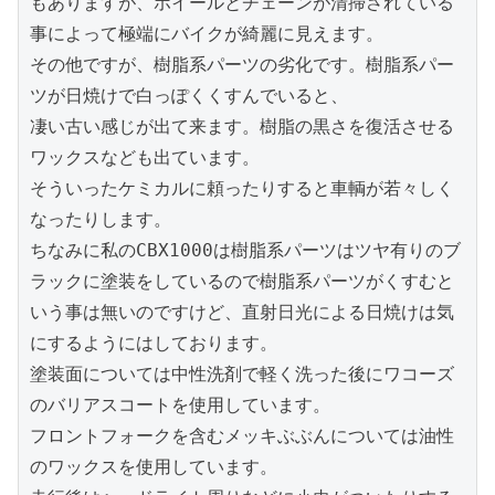
もありますが、ホイールとチェーンが清掃されている
事によって極端にバイクが綺麗に見えます。

その他ですが、樹脂系パーツの劣化です。樹脂系パー
ツが日焼けで白っぽくくすんでいると、

凄い古い感じが出て来ます。樹脂の黒さを復活させる
ワックスなども出ています。

そういったケミカルに頼ったりすると車輌が若々しく
なったりします。

ちなみに私のCBX1000は樹脂系パーツはツヤ有りのブ
ラックに塗装をしているので樹脂系パーツがくすむと
いう事は無いのですけど、直射日光による日焼けは気
にするようにはしております。

塗装面については中性洗剤で軽く洗った後にワコーズ
のバリアスコートを使用しています。

フロントフォークを含むメッキぶぶんについては油性
のワックスを使用しています。
