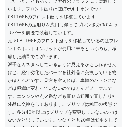
しだったこともあり、ツヤ有のブラックにて塗装して
います。フロント廻りはほぼボルトオンでつく
CB1100Fのフロント廻りを移植しています。
CB1100Fの足廻りを流用に伴ってブレンボのCNCキャ
リパーを前後で装着しています。

元々CB1100Fのフロント廻りを移植しているのはブレ
ンボのボルトオンキットが使用出来るというのも、考
慮した結果でございます。

派手なカスタムしているように見えるかもしれません
けど、経年劣化したパーツを社外品に交換している物
がほとんどです。見方を変えれば、車輌のバランスな
どは極端に変わっていないのでほとんどノーマルで
す。エンジンや点火系なども直せる範囲で直したり社
外品に交換をしております。グリップは純正の状態で
す。多分40年以上はグリップを変更していないのでは
ないかと思っています。少なくとも20年は変更をして