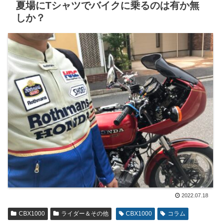
夏場にTシャツでバイクに乗るのは有か無
しか？
2022.07.18
CBX1000
ライダー＆その他
CBX1000
コラム