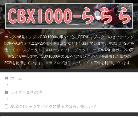
ホンダの6発エンジンCBX1000の事を中心にFCRキャブレターのセッティング
記事やASウオタニSP2のダイヤル設定なども記載しています。空燃比計などを
使ってメインジェット、スロージェット、ジェットニードルや加速ポンプの変
更などが中心です。CBX1000用のSEPベアリングガイドを装着した旧型の
FCRを使用しています。※当ブログはアフィリエイト広告を利用しています。
ホーム
ライダー＆その他
夏場にTシャツでバイクに乗るのは有か無しか？