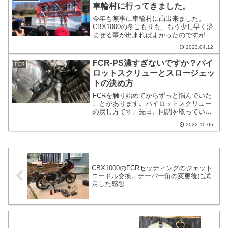
車輪村に行ってきました。
今年も無事に車輪村に凸出来ました。
CBX1000の冬ごもりも、もう少し早く済
ませる事が出来ればよかったのですが、
ギリギリになってしまいました。道中が
2023.04.12
車輪村の影響かどうかは不明ですが、道
の駅が豪華になっていたりと色々と経済
FCR-PS濃すぎないですか？パイ
FCR
効果や村の認知度などがあがったりして
ロットスクリューとスロージェッ
いるかな？と思えると誠に素晴らしいイ
トの決め方
ベントだと思えます。
FCRを触り始めてからずっと悩んでいた
ことがあります。パイロットスクリュー
の戻し方です。先日、同調を取っている
時に気が付いた事があるので記載してお
2022.10.05
きます。具体的にスロージェットとパイ
ロットスクリューの決め方を書いている
人も少ないです。
CBX1000のFCRセッティングのジェット
ニードル交換。テーパー角の変更後に試
走した感想