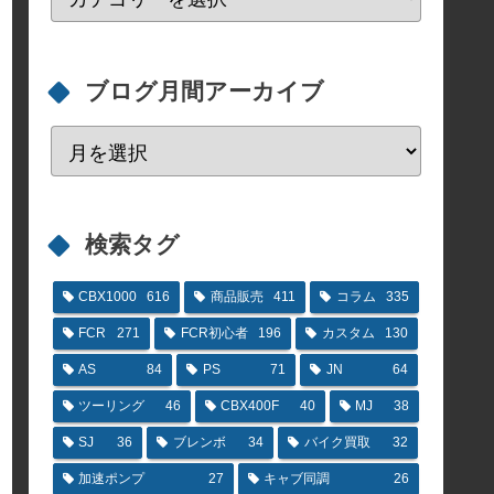
ブログ月間アーカイブ
検索タグ
CBX1000
616
商品販売
411
コラム
335
FCR
271
FCR初心者
196
カスタム
130
AS
84
PS
71
JN
64
ツーリング
46
CBX400F
40
MJ
38
SJ
36
ブレンボ
34
バイク買取
32
加速ポンプ
27
キャブ同調
26