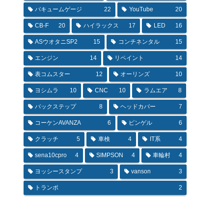
バキュームゲージ
22
YouTube
20
CB-F
20
ハイラックス
17
LED
16
ASウオタニSP2
15
コンチネンタル
15
エンジン
14
リペイント
14
表コムスター
12
オーリンズ
10
ヨシムラ
10
CNC
10
ラムエア
8
バックステップ
8
ヘッドカバー
7
コーケンAVANZA
6
ピンゲル
6
クラッチ
5
車検
4
IT系
4
sena10cpro
4
SIMPSON
4
車輪村
4
ヨッシースタンプ
3
vanson
3
トランポ
2