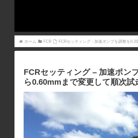
ホーム
FCR
FCRセッティング - 加速ポンプを調整を0.20m
FCRセッティング – 加速ポンプ
ら0.60mmまで変更して順次試走 – 