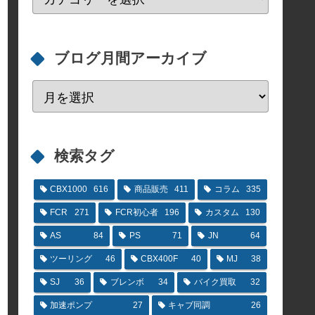
ブログ月間アーカイブ
検索タグ
CBX1000
616
商品販売
411
コラム
335
FCR
271
FCR初心者
196
カスタム
130
AS
84
PS
71
JN
64
ツーリング
46
CBX400F
40
MJ
38
SJ
36
ブレンボ
34
バイク買取
32
加速ポンプ
27
キャブ同調
26