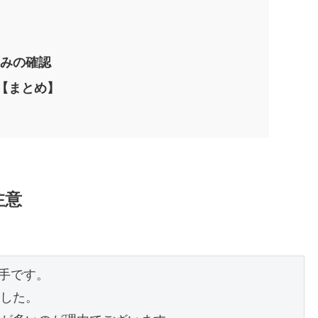
込みの確認
【まとめ】
注意
手です。

した。
