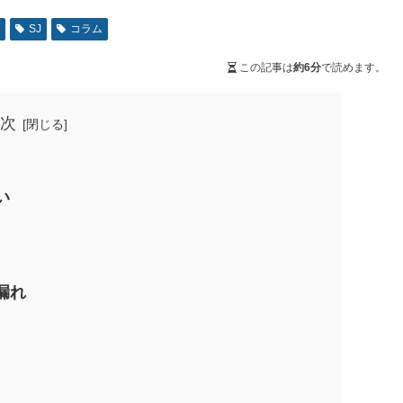
者
SJ
コラム
この記事は
約6分
で読めます。
次
い
漏れ