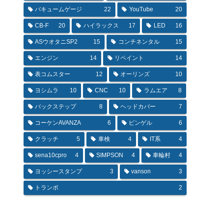
バキュームゲージ
22
YouTube
20
CB-F
20
ハイラックス
17
LED
16
ASウオタニSP2
15
コンチネンタル
15
エンジン
14
リペイント
14
表コムスター
12
オーリンズ
10
ヨシムラ
10
CNC
10
ラムエア
8
バックステップ
8
ヘッドカバー
7
コーケンAVANZA
6
ピンゲル
6
クラッチ
5
車検
4
IT系
4
sena10cpro
4
SIMPSON
4
車輪村
4
ヨッシースタンプ
3
vanson
3
トランポ
2