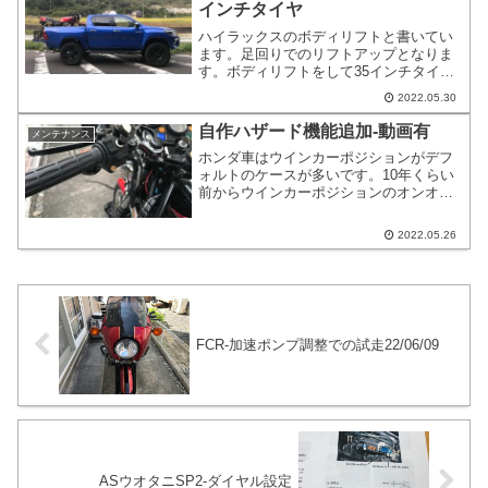
インチタイヤ
ハイラックスのボディリフトと書いてい
ます。足回りでのリフトアップとなりま
す。ボディリフトをして35インチタイヤ
を履かせるということをゴールとしてい
2022.05.30
ます。タイトルと内容がずれています。
今回は、35インチタイヤを履かせたのは
自作ハザード機能追加-動画有
メンテナンス
よいけど、ハンドルに干渉したりする状
ホンダ車はウインカーポジションがデフ
況なので、サスを延長したお話でござい
ォルトのケースが多いです。10年くらい
ます。
前からウインカーポジションのオンオフ
スイッチをつけたかったので、先日、加
工しました。今回はさらにハザードスイ
2022.05.26
ッチを追加したくなったので取り付けて
みました。普通にウインカーを付けた時
にポジションランプが点いたままの状態
を維持するのが目標です。
FCR-加速ポンプ調整での試走22/06/09
ASウオタニSP2-ダイヤル設定