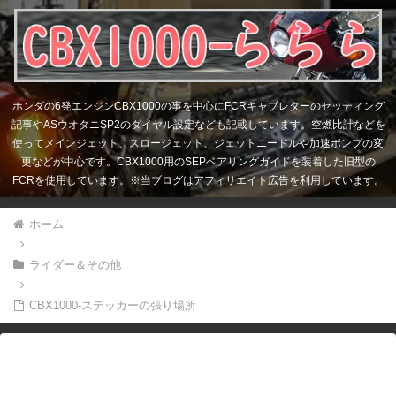
ホンダの6発エンジンCBX1000の事を中心にFCRキャブレターのセッティング
記事やASウオタニSP2のダイヤル設定なども記載しています。空燃比計などを
使ってメインジェット、スロージェット、ジェットニードルや加速ポンプの変
更などが中心です。CBX1000用のSEPベアリングガイドを装着した旧型の
FCRを使用しています。※当ブログはアフィリエイト広告を利用しています。
ホーム
ライダー＆その他
CBX1000-ステッカーの張り場所