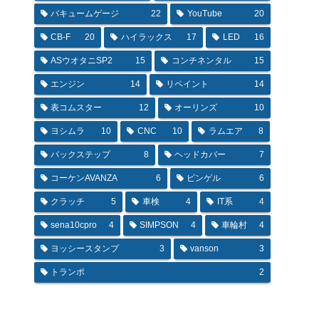
バキュームゲージ
22
YouTube
20
CB-F
20
ハイラックス
17
LED
16
ASウオタニSP2
15
コンチネンタル
15
エンジン
14
リペイント
14
表コムスター
12
オーリンズ
10
ヨシムラ
10
CNC
10
ラムエア
8
バックステップ
8
ヘッドカバー
7
コーケンAVANZA
6
ピンゲル
6
クラッチ
5
車検
4
IT系
4
sena10cpro
4
SIMPSON
4
車輪村
4
ヨッシースタンプ
3
vanson
3
トランポ
2