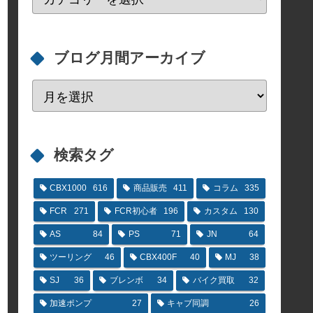
ブログ月間アーカイブ
検索タグ
CBX1000
616
商品販売
411
コラム
335
FCR
271
FCR初心者
196
カスタム
130
AS
84
PS
71
JN
64
ツーリング
46
CBX400F
40
MJ
38
SJ
36
ブレンボ
34
バイク買取
32
加速ポンプ
27
キャブ同調
26