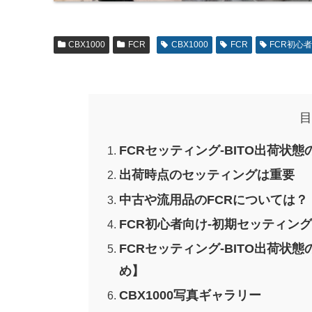
CBX1000
FCR
CBX1000
FCR
FCR初心
目
FCRセッティング-BITO出荷状
出荷時点のセッティングは重要
中古や流用品のFCRについては？
FCR初心者向け-初期セッティン
FCRセッティング-BITO出荷
め】
CBX1000写真ギャラリー