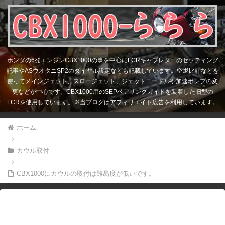
ホンダの6発エンジンCBX1000の事を中心にFCRキャブレターのセッティング
記事やASウオタニSP2のダイヤル設定なども記載しています。空燃比計などを
使ってメインジェット、スロージェット、ジェットニードルや加速ポンプの変
更などが中心です。CBX1000用のSEPベアリングガイドを装着した旧型の
FCRを使用しています。※当ブログはアフィリエイト広告を利用しています。
ホーム
カウル取付
CBX1000にカウルの取付は難易度が低いです。