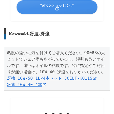
Yahooショッピング
Kawasaki-冴速-冴強
粘度の違いに気を付けてご購入ください。900RSの大
ヒットでシェア率もあがっているし、評判も良いオイ
ルです。違いはオイルの粘度です。特に指定やこだわ
冴強 10W-50 1L×4本セット J0ELF-K011S
冴速 10W-40 4本