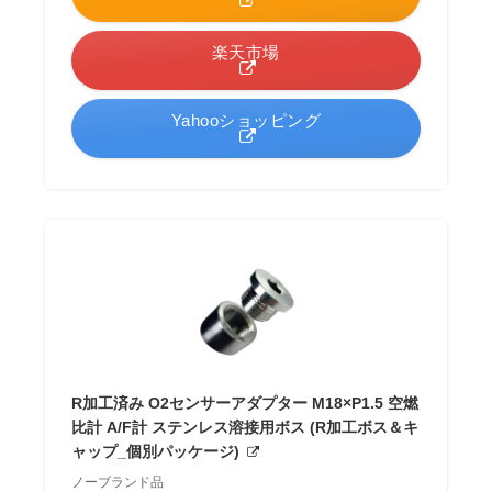
楽天市場
Yahooショッピング
R加工済み O2センサーアダプター M18×P1.5 空燃
比計 A/F計 ステンレス溶接用ボス (R加工ボス＆キ
ャップ_個別パッケージ)
ノーブランド品