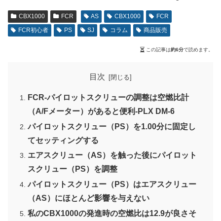
CBX1000
FCR
AS
CBX1000
FCR
FCR初心者
PS
SJ
コラム
商品販売
この記事は
約6分
で読めます。
目次
FCR-パイロットスクリューの調整は空燃比計
（A/Fメーター）があると便利-PLX DM-6
パイロットスクリュー（PS）を1.00分に固定し
てセッティングする
エアスクリュー（AS）を触った後にパイロット
スクリュー（PS）を調整
パイロットスクリュー（PS）はエアスクリュー
（AS）にほとんど影響を与えない
私のCBX1000の発進時の空燃比は12.9が良さそ