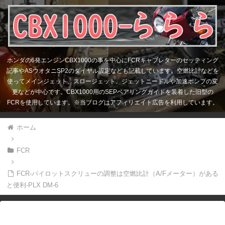
ホンダの6発エンジンCBX1000の事を中心にFCRキャブレターのセッティング
記事やASウオタニSP2のダイヤル設定なども記載しています。空燃比計などを
使ってメインジェット、スロージェット、ジェットニードルや加速ポンプの変
更などが中心です。CBX1000用のSEPベアリングガイドを装着した旧型の
FCRを使用しています。※当ブログはアフィリエイト広告を利用しています。
ホーム
FCR
FCR-パイロットスクリューの調整は空燃比計（A/Fメーター）がある
と便利-PLX DM-6