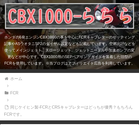
ホンダの6発エンジンCBX1000の事を中心にFCRキャブレターのセッティング
記事やASウオタニSP2のダイヤル設定なども記載しています。空燃比計などを
使ってメインジェット、スロージェット、ジェットニードルや加速ポンプの変
更などが中心です。CBX1000用のSEPベアリングガイドを装着した旧型の
FCRを使用しています。※当ブログはアフィリエイト広告を利用しています。
ホーム
FCR
同じケイヒン製-FCRとCRSキャブレターはどっちが優秀？もちろん
FCRです。