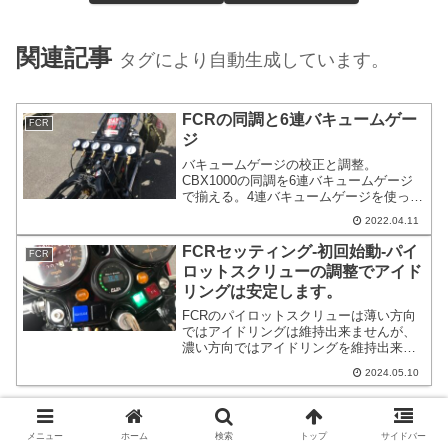
関連記事
タグにより自動生成しています。
FCRの同調と6連バキュームゲー
FCR
ジ
バキュームゲージの校正と調整。
CBX1000の同調を6連バキュームゲージ
で揃える。4連バキュームゲージを使って
いる方は普段使っている1番と2番を差し
2022.04.11
替えるなどすれば、どれ位ずれている
か、すぐに分かる。今まで何かおかしい
FCRセッティング-初回始動-パイ
FCR
と思っていたけど、ずれていたのが原因
ロットスクリューの調整でアイド
だった。
リングは安定します。
FCRのパイロットスクリューは薄い方向
ではアイドリングは維持出来ませんが、
濃い方向ではアイドリングを維持出来ま
す。アイドリングもパッと途切れるので
2024.05.10
はなくて多少のレーシングをすると10秒
程度は維持をします。スロットルを捻ら
ない場合はそのままガス欠のような症状
でエンジンストールします。
メニュー
ホーム
検索
トップ
サイドバー