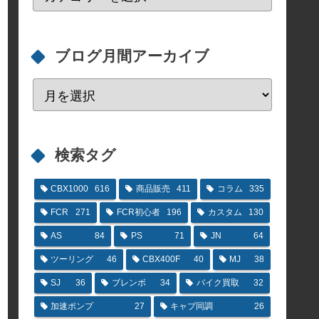
ブログ月間アーカイブ
検索タグ
CBX1000
616
商品販売
411
コラム
335
FCR
271
FCR初心者
196
カスタム
130
AS
84
PS
71
JN
64
ツーリング
46
CBX400F
40
MJ
38
SJ
36
ブレンボ
34
バイク買取
32
加速ポンプ
27
キャブ同調
26