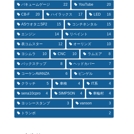
バキュームゲージ
22
YouTube
20
CB-F
20
ハイラックス
17
LED
16
ASウオタニSP2
15
コンチネンタル
15
エンジン
14
リペイント
14
表コムスター
12
オーリンズ
10
ヨシムラ
10
CNC
10
ラムエア
8
バックステップ
8
ヘッドカバー
7
コーケンAVANZA
6
ピンゲル
6
クラッチ
5
車検
4
IT系
4
sena10cpro
4
SIMPSON
4
車輪村
4
ヨッシースタンプ
3
vanson
3
トランポ
2