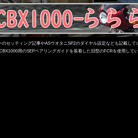
レターのセッティング記事やASウオタニSP2のダイヤル設定なども記載
BX1000用のSEPベアリングガイドを装着した旧型のFCRを使用し