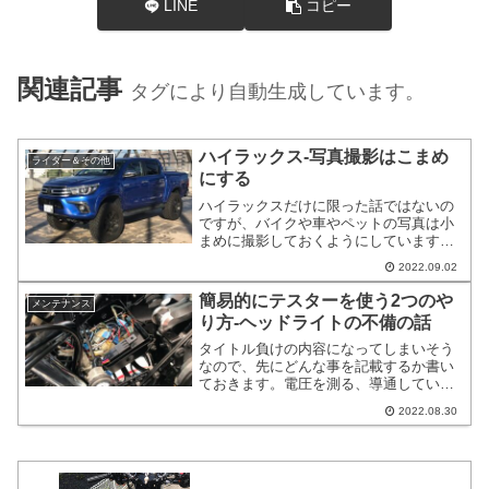
LINE
コピー
関連記事
タグにより自動生成しています。
ハイラックス-写真撮影はこまめ
ライダー＆その他
にする
ハイラックスだけに限った話ではないの
ですが、バイクや車やペットの写真は小
まめに撮影しておくようにしています。
その写真が綺麗かどうかの品質は除けて
2022.09.02
おいても自分なりの何らかの履歴になり
ます。とある施設の屋上で写真を撮った
簡易的にテスターを使う2つのや
メンテナンス
のですが、貸し切り状態でしたのでのん
り方-ヘッドライトの不備の話
びりと写真撮影をすることが出来まし
た。
タイトル負けの内容になってしまいそう
なので、先にどんな事を記載するか書い
ておきます。電圧を測る、導通している
か確認する、2点の確認でテスターを使っ
2022.08.30
てDIYレベルで配線の不備は発見できま
すよ。というお話です。