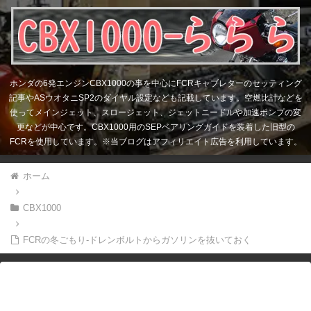
ホンダの6発エンジンCBX1000の事を中心にFCRキャブレターのセッティング
記事やASウオタニSP2のダイヤル設定なども記載しています。空燃比計などを
使ってメインジェット、スロージェット、ジェットニードルや加速ポンプの変
更などが中心です。CBX1000用のSEPベアリングガイドを装着した旧型の
FCRを使用しています。※当ブログはアフィリエイト広告を利用しています。
ホーム
CBX1000
FCRの冬ごもり-ドレンボルトからガソリンを抜いておく