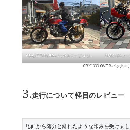
CBX1000-OVER-バックステップ-ポジション10mmBack/10mmUp
CBX1000-
CBX1000-OVER-バックス
走行について軽目のレビュー
地面から随分と離れたような印象を受けまし