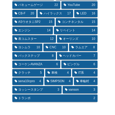
バキュームゲージ
22
YouTube
20
CB-F
20
ハイラックス
17
LED
16
ASウオタニSP2
15
コンチネンタル
15
エンジン
14
リペイント
14
表コムスター
12
オーリンズ
10
ヨシムラ
10
CNC
10
ラムエア
8
バックステップ
8
ヘッドカバー
7
コーケンAVANZA
6
ピンゲル
6
クラッチ
5
車検
4
IT系
4
sena10cpro
4
SIMPSON
4
車輪村
4
ヨッシースタンプ
3
vanson
3
トランポ
2