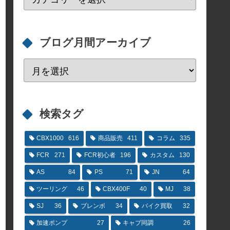
ブログ月間アーカイブ
検索タグ
CBX1000
616
商品販売
411
コラム
335
FCR
271
FCR初心者
196
カスタム
130
AS
84
PS
71
JN
64
ツーリング
46
CBX400F
40
MJ
38
SJ
36
ブレンボ
34
バイク買取
32
加速ポンプ
27
キャブ同調
26