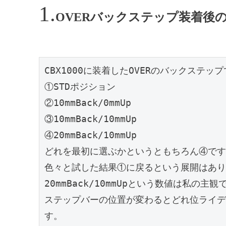
OVERバックステップ装着後
CBX1000に装着したOVERのバックステ
①STDポジション
②10mmBack/0mmUp
③10mmBack/10mmUp
④20mmBack/10mmUp
どれを最初に選ぶかというともちろん④です
色々と試した結果①に戻るという展開はあり
20mmBack/10mmUpという数値は私の
ステップバーの位置が変わるとどれ位ライデ
す。