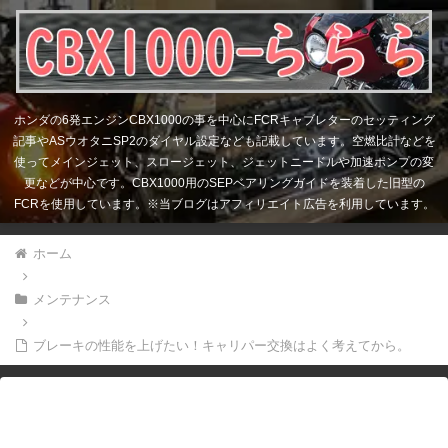
ホンダの6発エンジンCBX1000の事を中心にFCRキャブレターのセッティング
記事やASウオタニSP2のダイヤル設定なども記載しています。空燃比計などを
使ってメインジェット、スロージェット、ジェットニードルや加速ポンプの変
更などが中心です。CBX1000用のSEPベアリングガイドを装着した旧型の
FCRを使用しています。※当ブログはアフィリエイト広告を利用しています。
ホーム
メンテナンス
ブレーキの性能を上げたい！キャリパー交換はよく考えてから。