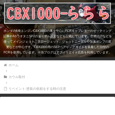
ホンダの6発エンジンCBX1000の事を中心にFCRキャブレターのセッティング
記事やASウオタニSP2のダイヤル設定なども記載しています。空燃比計などを
使ってメインジェット、スロージェット、ジェットニードルや加速ポンプの変
更などが中心です。CBX1000用のSEPベアリングガイドを装着した旧型の
FCRを使用しています。※当ブログはアフィリエイト広告を利用しています。
ホーム
カウル取付
リペイント-塗装の依頼をする時の注意