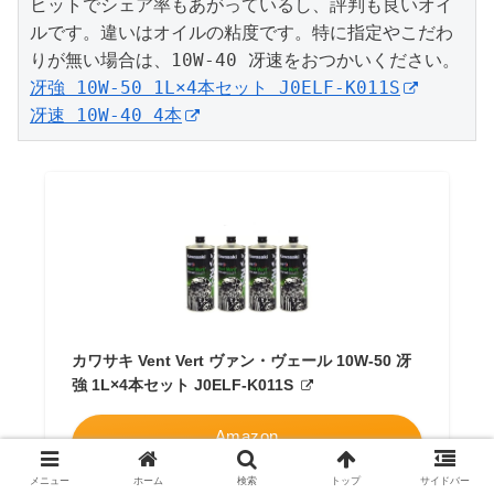
ヒットでシェア率もあがっているし、評判も良いオイ
ルです。違いはオイルの粘度です。特に指定やこだわ
冴強 10W-50 1L×4本セット J0ELF-K011S
冴速 10W-40 4本
カワサキ Vent Vert ヴァン・ヴェール 10W-50 冴
強 1L×4本セット J0ELF-K011S
Amazon
メニュー
ホーム
検索
トップ
サイドバー