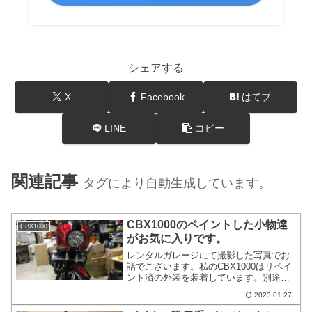
シェアする
X
Facebook
はてブ
LINE
コピー
関連記事
タグにより自動生成しています。
CBX1000のペイントした小物達
CBX1000
がお気に入りです。
レンタルガレージにて撮影した写真でお
話でございます。私のCBX1000はリペイ
ント済の外装を装着しています。別途ノ
ーマルの外装も保管はしております。み
2023.01.27
んな自分のバイクが1番カッコよいと思い
ますから、単純に私がかっこよいと思っ