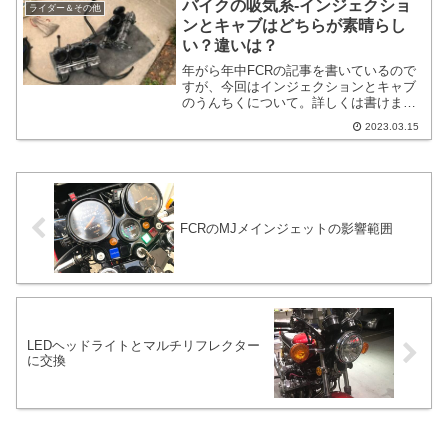
バイクの吸気系-インジェクショ
ライダー＆その他
ていることを書いていきます。
ンとキャブはどちらが素晴らし
い？違いは？
年がら年中FCRの記事を書いているので
すが、今回はインジェクションとキャブ
のうんちくについて。詳しくは書けませ
んけど、触り程度にざっくりと書きま
2023.03.15
す。知らない人が読むと明日のツーリン
グの小ネタになりそうな範囲です。端的
に結論から書くと、インジェクションが
素晴らしいの一言に尽きます。
FCRのMJメインジェットの影響範囲
LEDヘッドライトとマルチリフレクター
に交換