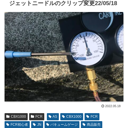
ジェットニードルのクリップ変更22/05/18
2022.05.18
CBX1000
FCR
AS
CBX1000
FCR
FCR初心者
JN
バキュームゲージ
商品販売