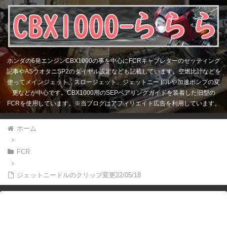
ホンダの6発エンジンCBX1000の事を中心にFCRキャブレターのセッティング
記事やASウオタニSP2のダイヤル設定なども記載しています。空燃比計などを
使ってメインジェット、スロージェット、ジェットニードルや加速ポンプの変
更などが中心です。CBX1000用のSEPベアリングガイドを装着した旧型の
FCRを使用しています。※当ブログはアフィリエイト広告を利用しています。
ホーム
FCR
ジェットニードルのクリップ変更22/05/18