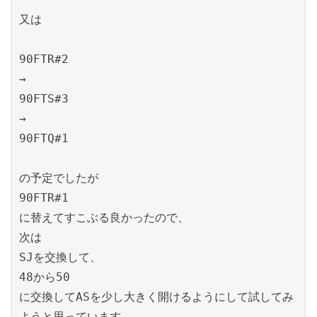
又は

90FTR#2

→

90FTS#3

→

90FTQ#1

の予定でしたが

90FTR#1

に替えてすこぶる良かったので、

次は

SJを交換して、

48から50

に交換してASを少し大きく開けるようにして試してみ
ようと思っています。
