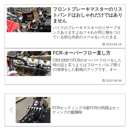
フロントブレーキマスターのリス
ライダー＆その他
トバンドはおしゃれだけではあり
ません
バイクのブレーキマスターのリザーブタ
ンクありますよね？それが同じ物をつけ
ている的な内容のメールをいただきまし
た。私はヨシムラロゴのリストバンドを
2023.06.19
付けているので被っている人は多いかも
しれません。バイク用品店に停まってい
FCR-オーバーフロー直し方
FCR
るバイクも同じリストバンドを装着して
CBX1000でFCRのオーバーフローをした
いるバイクを何度か見た事があります。
時の話と言うよりはフロートバルブ周り
の清掃をした動画のアップです。オーバ
ーフローはキャブからガソリンが駄々洩
れになる症状。オーバーフローはキャブ
2022.06.06
の動作としては壊れているのではなく、
ゴミが詰まった時の、症状の一つ。原因
を押さえておけば突発的なトラブルでも
対処できる可能性があがります。
FCRセッティング-6連FCRの同調はセッ
ティングの醍醐味