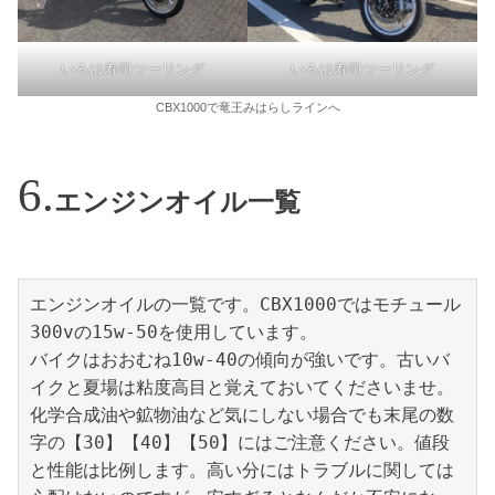
いろは寿司ツーリング
いろは寿司ツーリング
CBX1000で竜王みはらしラインへ
エンジンオイル一覧
エンジンオイルの一覧です。CBX1000ではモチュール
300vの15w-50を使用しています。

バイクはおおむね10w-40の傾向が強いです。古いバ
イクと夏場は粘度高目と覚えておいてくださいませ。
化学合成油や鉱物油など気にしない場合でも末尾の数
字の【30】【40】【50】にはご注意ください。値段
と性能は比例します。高い分にはトラブルに関しては