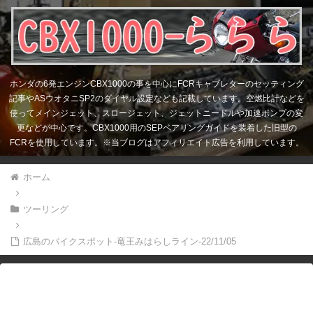
ホンダの6発エンジンCBX1000の事を中心にFCRキャブレターのセッティング
記事やASウオタニSP2のダイヤル設定なども記載しています。空燃比計などを
使ってメインジェット、スロージェット、ジェットニードルや加速ポンプの変
更などが中心です。CBX1000用のSEPベアリングガイドを装着した旧型の
FCRを使用しています。※当ブログはアフィリエイト広告を利用しています。
ホーム
ツーリング
広島のバイクスポット-竜王みはらしライン-22/11/05