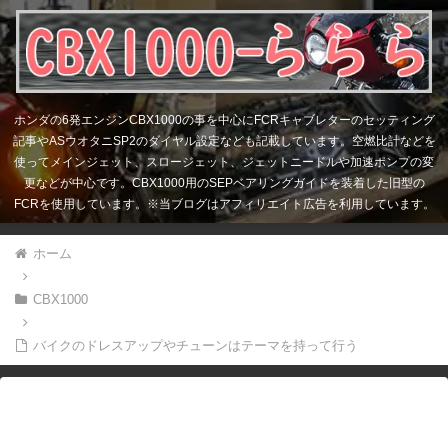
ホンダの6発エンジンCBX1000の事を中心にFCRキャブレターのセッティング
記事やASウオタニSP2のダイヤル設定なども記載しています。空燃比計などを
使ってメインジェット、スロージェット、ジェットニードルや加速ポンプの変
更などが中心です。CBX1000用のSEPベアリングガイドを装着した旧型の
FCRを使用しています。※当ブログはアフィリエイト広告を利用しています。
ホーム
CBX1000
バイクのドレスアップやチューンはテーマを持って行う