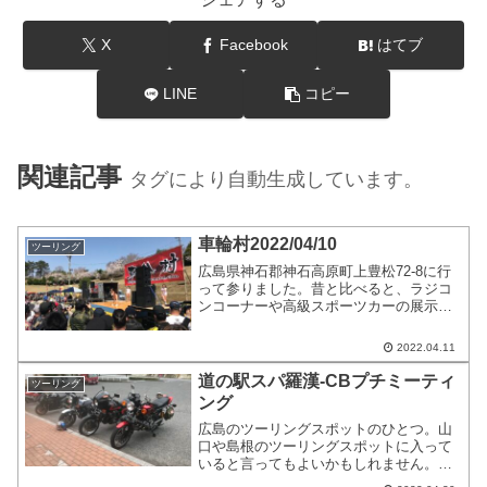
X
Facebook
はてブ
LINE
コピー
関連記事
タグにより自動生成しています。
車輪村2022/04/10
ツーリング
広島県神石郡神石高原町上豊松72-8に行
って参りました。昔と比べると、ラジコ
ンコーナーや高級スポーツカーの展示な
どは無かったものの、運営のスムーズさ
や、車の渋滞が前よりは起きにくい会場
2022.04.11
など、総合的に良い方向に進んだのでは
ないかなと思っています。車輪村2023に
道の駅スパ羅漢-CBプチミーティ
ツーリング
も出勤出来るように、事故と健康には気
ング
を付けたいものです。
広島のツーリングスポットのひとつ。山
口や島根のツーリングスポットに入って
いると言ってもよいかもしれません。地
理的に少し攻め気味のツーリングなどを