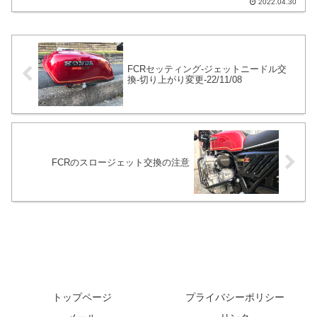
2022.04.30
する時は県北や島根、山口から中間地点
に利用したり出来ます。あと、トイレや
自動販売機や喫煙所もあるのでくつろぎ
やすい場所ではあります。
FCRセッティング-ジェットニードル交
換-切り上がり変更-22/11/08
FCRのスロージェット交換の注意
トップページ
プライバシーポリシー