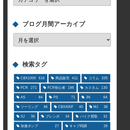
ブログ月間アーカイブ
検索タグ
CBX1000
616
商品販売
411
コラム
335
FCR
271
FCR初心者
196
カスタム
130
AS
84
PS
71
JN
64
ツーリング
46
CBX400F
40
MJ
38
SJ
36
ブレンボ
34
バイク買取
32
加速ポンプ
27
キャブ同調
26