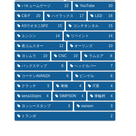
バキュームゲージ
22
YouTube
20
CB-F
20
ハイラックス
17
LED
16
ASウオタニSP2
15
コンチネンタル
15
エンジン
14
リペイント
14
表コムスター
12
オーリンズ
10
ヨシムラ
10
CNC
10
ラムエア
8
バックステップ
8
ヘッドカバー
7
コーケンAVANZA
6
ピンゲル
6
クラッチ
5
車検
4
IT系
4
sena10cpro
4
SIMPSON
4
車輪村
4
ヨッシースタンプ
3
vanson
3
トランポ
2