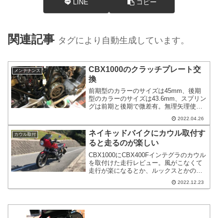
LINE
コピー
関連記事
タグにより自動生成しています。
CBX1000のクラッチプレート交
メンテナンス
換
前期型のカラーのサイズは45mm、後期
型のカラーのサイズは43.6mm、スプリン
グは前期と後期で微差有。無理矢理使う
事も出来ると思います。クラッチアウタ
2022.04.26
ーはcb1,sc03,sc06でそれぞれ形状が違い
ます。年式が新しいほど対策済cb1,sc03
ネイキッドバイクにカウル取付す
カウル取付
については専門店でリビルドや対策が出
ると走るのが楽しい
来る様子。フリクションプレートはディ
スクAが7枚とディスクBが1枚です。ディ
CBX1000にCBX400Fインテグラのカウル
スクBの方が大きくてメーカーからは欠
を取付けた走行レビュー。風がこなくて
品です。交換しなくても支障はないと思
走行が楽になるとか、ルックスとかの話
われます。
では無くて、ぶっ飛ばしたり、倒しこん
2022.12.23
だりするのが非常に楽しいです。私はど
ちらかというとライディングテクニック
は低い部類です。そしてどちらかと言え
ば直線番長的な感があります。