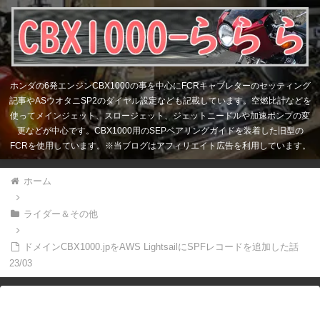
ホンダの6発エンジンCBX1000の事を中心にFCRキャブレターのセッティング
記事やASウオタニSP2のダイヤル設定なども記載しています。空燃比計などを
使ってメインジェット、スロージェット、ジェットニードルや加速ポンプの変
更などが中心です。CBX1000用のSEPベアリングガイドを装着した旧型の
FCRを使用しています。※当ブログはアフィリエイト広告を利用しています。
ホーム
ライダー＆その他
ドメインCBX1000.jpをAWS LightsailにSPFレコードを追加した話
23/03