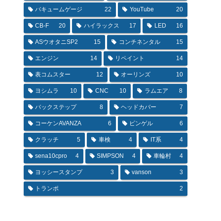
バキュームゲージ
22
YouTube
20
CB-F
20
ハイラックス
17
LED
16
ASウオタニSP2
15
コンチネンタル
15
エンジン
14
リペイント
14
表コムスター
12
オーリンズ
10
ヨシムラ
10
CNC
10
ラムエア
8
バックステップ
8
ヘッドカバー
7
コーケンAVANZA
6
ピンゲル
6
クラッチ
5
車検
4
IT系
4
sena10cpro
4
SIMPSON
4
車輪村
4
ヨッシースタンプ
3
vanson
3
トランポ
2