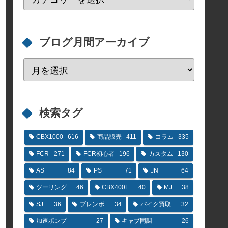
ブログ月間アーカイブ
検索タグ
CBX1000
616
商品販売
411
コラム
335
FCR
271
FCR初心者
196
カスタム
130
AS
84
PS
71
JN
64
ツーリング
46
CBX400F
40
MJ
38
SJ
36
ブレンボ
34
バイク買取
32
加速ポンプ
27
キャブ同調
26