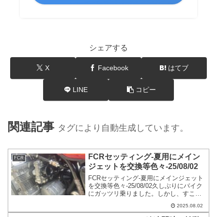
シェアする
X
Facebook
はてブ
LINE
コピー
関連記事
タグにより自動生成しています。
FCRセッティング-夏用にメイン
FCR
ジェットを交換等色々-25/08/02
FCRセッティング-夏用にメインジェット
を交換等色々-25/08/02久しぶりにバイク
にガッツリ乗りました。しかし、すこぶ
る調子が悪いです。全然FCRを触ってお
2025.08.02
りませんでした。最後に触ったのが、履
歴を見ると25/04/27です。今年の春頃