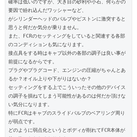
確率は低いのですが、大き目の砂利や小石、何らかの
要因で紛れ込んだワッシャーなど、

がシリンダーヘッドのバルブやピストンに激突すると
思うと何だか気分が乗りません。

また、FCRのセッティングをしていると関連する各部
のコンディションも気になります。

接点具をする時はキャブ以外の各部の調子は良い事が
前提になるからです。

プラグやプラグコード、エンジンの圧縮がちゃんとあ
るか？オイル上りや下がりはないか？

セッティングをする上でこういったその他のデバイス
の調子を損ねてしまう可能性があるのは何だか頂けな
い気分になります。

特にFCRはキャブのスライドバルブのベアリング周り
が弱点です。

どのように弱点化というとボディが削れてFCR本体が