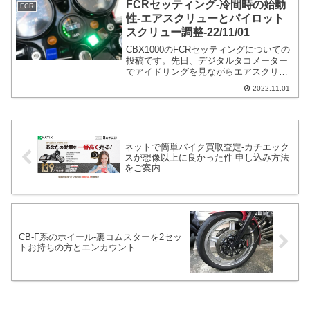
FCRセッティング-冷間時の始動
FCR
に...
性-エアスクリューとパイロット
スクリュー調整-22/11/01
CBX1000のFCRセッティングについての
投稿です。先日、デジタルタコメーター
でアイドリングを見ながらエアスクリュ
ーの調整をしました。パイロットスクリ
2022.11.01
ューを薄い側に締めたり、エアスクリュ
ーも最大開店から15分程戻していなかっ
たです。
ネットで簡単バイク買取査定-カチエック
スが想像以上に良かった件-申し込み方法
をご案内
CB-F系のホイール-裏コムスターを2セッ
トお持ちの方とエンカウント