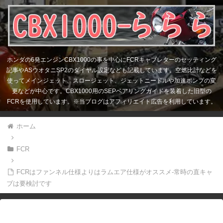
ホンダの6発エンジンCBX1000の事を中心にFCRキャブレターのセッティング
記事やASウオタニSP2のダイヤル設定なども記載しています。空燃比計などを
使ってメインジェット、スロージェット、ジェットニードルや加速ポンプの変
更などが中心です。CBX1000用のSEPベアリングガイドを装着した旧型の
FCRを使用しています。※当ブログはアフィリエイト広告を利用しています。
ホーム
FCR
FCRはファンネル仕様よりはラムエア仕様がオススメ-常時の直キャ
ブは要検討です