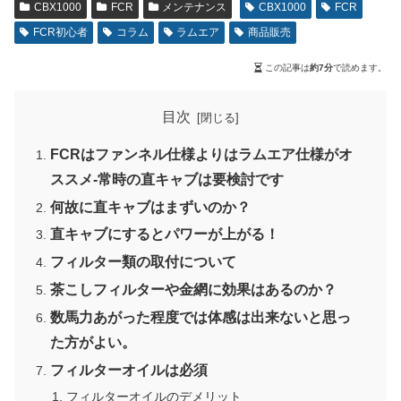
CBX1000
FCR
メンテナンス
CBX1000
FCR
FCR初心者
コラム
ラムエア
商品販売
この記事は
約7分
で読めます。
目次
FCRはファンネル仕様よりはラムエア仕様がオ
ススメ-常時の直キャブは要検討です
何故に直キャブはまずいのか？
直キャブにするとパワーが上がる！
フィルター類の取付について
茶こしフィルターや金網に効果はあるのか？
数馬力あがった程度では体感は出来ないと思っ
た方がよい。
フィルターオイルは必須
フィルターオイルのデメリット