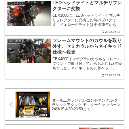
LEDヘッドライトとマルチリフレ
メンテナンス
クターに交換
CBX1000に、LEDヘッドライトとマルチ
リフレクターに交換した時のブログで
す。イエローのライトは平成18年から禁
止の様子です。ヘッドライトのオンオフ
2022.05.19
スイッチは平成10年から禁止の様子で
す。LEDやマルチリフレクターは車検に
フレームマウントのカウルを取り
カウル取付
対応の物を選んでください。明るさの問
外す。セミカウルからネイキッド
題ではなくて、光軸の上限というかカッ
仕様へ変更
トラインが問題になる様子です。
CBX400Fインテグラのカウルをフレーム
マウントで取り付けてからおおむね2年経
ちました。ネイキッドの丸目ヘッドライ
ト仕様へと戻します。ネイキッドの丸目
2024.03.29
ヘッドライト仕様に戻す大きな理由はあ
りません。小さな理由としては気分転換
です。
唯一無二のラジアル-コンチネンタル-ク
ラシックアタック-モニターキャンペーン
24/3/15-4/30-23:59まで