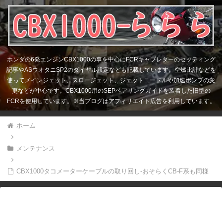
ホンダの6発エンジンCBX1000の事を中心にFCRキャブレターのセッティング
記事やASウオタニSP2のダイヤル設定なども記載しています。空燃比計などを
使ってメインジェット、スロージェット、ジェットニードルや加速ポンプの変
更などが中心です。CBX1000用のSEPベアリングガイドを装着した旧型の
FCRを使用しています。※当ブログはアフィリエイト広告を利用しています。
ホーム
メンテナンス
CBX1000タコメーターケーブルの取り回し-おそらくCB-F系も同様