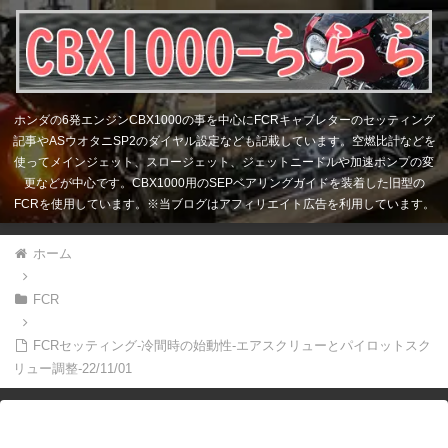
ホンダの6発エンジンCBX1000の事を中心にFCRキャブレターのセッティング
記事やASウオタニSP2のダイヤル設定なども記載しています。空燃比計などを
使ってメインジェット、スロージェット、ジェットニードルや加速ポンプの変
更などが中心です。CBX1000用のSEPベアリングガイドを装着した旧型の
FCRを使用しています。※当ブログはアフィリエイト広告を利用しています。
ホーム
FCR
FCRセッティング-冷間時の始動性-エアスクリューとパイロットスク
リュー調整-22/11/01