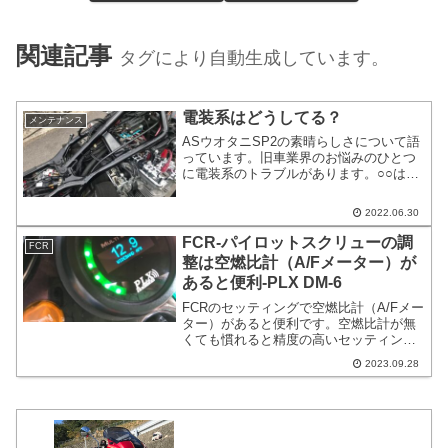
関連記事
タグにより自動生成しています。
電装系はどうしてる？
メンテナンス
ASウオタニSP2の素晴らしさについて語
っています。旧車業界のお悩みのひとつ
に電装系のトラブルがあります。○○は電
装系が弱い…20年以上たっているバイク
です。電装系にトラブルやトラブル予備
2022.06.30
軍で普通です。むしろ、四季や梅雨があ
る日本の環境で20年や40年トラブル無し
FCR-パイロットスクリューの調
FCR
は超優秀だと思います。
整は空燃比計（A/Fメーター）が
あると便利-PLX DM-6
FCRのセッティングで空燃比計（A/Fメー
ター）があると便利です。空燃比計が無
くても慣れると精度の高いセッティング
は実走だけで充分です。中高速域のセッ
2023.09.28
ティングは体感だけで調整できます。む
しろ、数値に囚われない方が良いです。
しかし、低速域のスロットル開度辺りは
調子が良いのか悪いのか判断が難しい場
合があります。