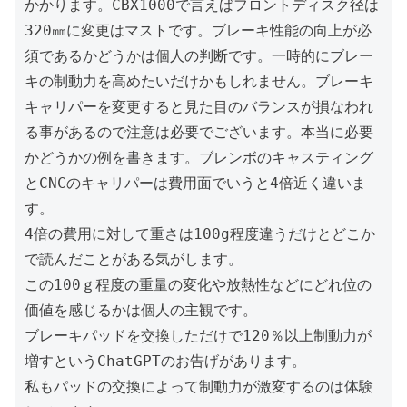
かかります。CBX1000で言えばフロントディスク径は
320㎜に変更はマストです。ブレーキ性能の向上が必
須であるかどうかは個人の判断です。一時的にブレー
キの制動力を高めたいだけかもしれません。ブレーキ
キャリパーを変更すると見た目のバランスが損なわれ
る事があるので注意は必要でございます。本当に必要
かどうかの例を書きます。ブレンボのキャスティング
とCNCのキャリパーは費用面でいうと4倍近く違いま
す。
4倍の費用に対して重さは100g程度違うだけとどこか
で読んだことがある気がします。
この100ｇ程度の重量の変化や放熱性などにどれ位の
価値を感じるかは個人の主観です。
ブレーキパッドを交換しただけで120％以上制動力が
増すというChatGPTのお告げがあります。
私もパッドの交換によって制動力が激変するのは体験