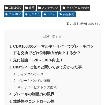
CBX1000
IT系
メンテナンス
ライダー＆その他
CBX1000
カスタム
コラム
商品販売
この記事は
約5分
で読めます。
目次
CBX1000のノーマルキャリパーでブレーキパッ
ドを交換でどれ位制動力が向上するか？
先に結論！120～130％向上！
ChatGPTに色々と聞いてみて分かった事
ディスクのサイズ
ブレーキパッドの面積
キャリパーピストンの面積
ブレーキの制動力の限界
放熱性やコントロール性