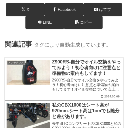
X
Facebook
はてブ
LINE
コピー
関連記事
タグにより自動生成しています。
Z900RS-自分でオイル交換をやっ
メンテナンス
てみよう！初心者向けに注意点と
準備物の案内もしてます！
Z900RS-自分でオイル交換をやってみよ
う！初心者向けに注意点と準備物の案内
もしてます！オイル交換について安上が
りになるので自分でやってみたいと相談
2024.05.09
を受ける事がありました。今回はZ900RS
を例にオイル交換を自分でやってみる方
私のCBX1000はシート高が
ライダー＆その他
法を案内しま...
920mm-シート高は1cmでも随分
と差があります。
去年BITOコンプリートのCBX1000と私の