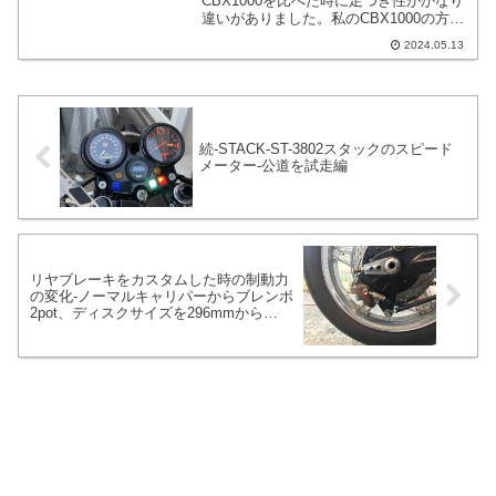
CBX1000を比べた時に足つき性がかなり
違いがありました。私のCBX1000の方が
悪い状態でした。先日までは天下のBITO
2024.05.13
製CBX1000と私のCBX1000の比較までし
かしていませんでした。そこにブーメラ
ンコムスターを履いたCBX1000とノーマ
ルライクなCBX1000に跨らせてもらって
足つきを確認した次第です。
続-STACK-ST-3802スタックのスピード
メーター-公道を試走編
リヤブレーキをカスタムした時の制動力
の変化-ノーマルキャリパーからブレンボ
2pot、ディスクサイズを296mmから
240mm-制動力は23から36%ダウン