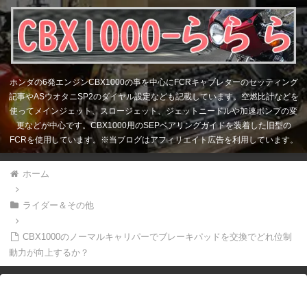
ホンダの6発エンジンCBX1000の事を中心にFCRキャブレターのセッティング
記事やASウオタニSP2のダイヤル設定なども記載しています。空燃比計などを
使ってメインジェット、スロージェット、ジェットニードルや加速ポンプの変
更などが中心です。CBX1000用のSEPベアリングガイドを装着した旧型の
FCRを使用しています。※当ブログはアフィリエイト広告を利用しています。
ホーム
ライダー＆その他
CBX1000のノーマルキャリパーでブレーキパッドを交換でどれ位制
動力が向上するか？