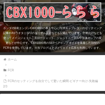
ホンダの6発エンジンCBX1000の事を中心にFCRキャブレターのセッティング
記事やASウオタニSP2のダイヤル設定なども記載しています。空燃比計などを
使ってメインジェット、スロージェット、ジェットニードルや加速ポンプの変
更などが中心です。CBX1000用のSEPベアリングガイドを装着した旧型の
FCRを使用しています。※当ブログはアフィリエイト広告を利用しています。
ホーム
FCR
FCRのセッティングを自分でして驚いた瞬間-ビギナー向け-失敗編
2/3