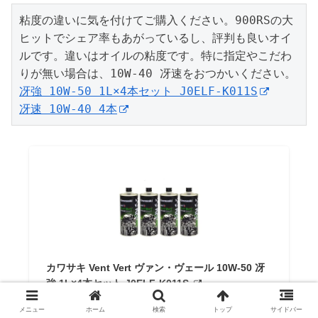
粘度の違いに気を付けてご購入ください。900RSの大
ヒットでシェア率もあがっているし、評判も良いオイ
ルです。違いはオイルの粘度です。特に指定やこだわ
冴強 10W-50 1L×4本セット J0ELF-K011S
冴速 10W-40 4本
カワサキ Vent Vert ヴァン・ヴェール 10W-50 冴
強 1L×4本セット J0ELF-K011S
メニュー
ホーム
検索
トップ
サイドバー
Amazon