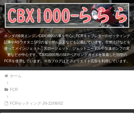
ホンダの6発エンジンCBX1000の事を中心にFCRキャブレターのセッティング
記事やASウオタニSP2のダイヤル設定なども記載しています。空燃比計などを
使ってメインジェット、スロージェット、ジェットニードルや加速ポンプの変
更などが中心です。CBX1000用のSEPベアリングガイドを装着した旧型の
FCRを使用しています。※当ブログはアフィリエイト広告を利用しています。
ホーム
FCR
FCRセッティング-JN-22/06/02