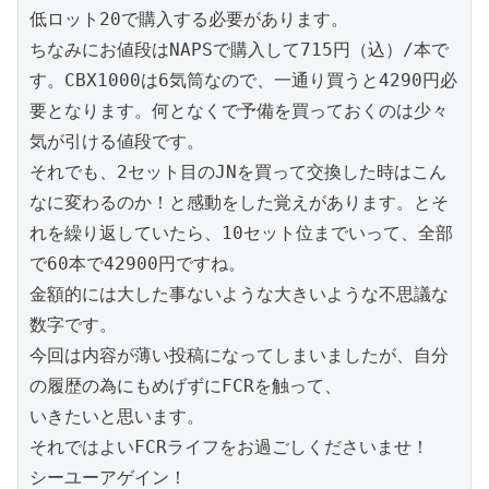
低ロット20で購入する必要があります。

ちなみにお値段はNAPSで購入して715円（込）/本で
す。CBX1000は6気筒なので、一通り買うと4290円必
要となります。何となくで予備を買っておくのは少々
気が引ける値段です。

それでも、2セット目のJNを買って交換した時はこん
なに変わるのか！と感動をした覚えがあります。とそ
れを繰り返していたら、10セット位までいって、全部
で60本で42900円ですね。

金額的には大した事ないような大きいような不思議な
数字です。

今回は内容が薄い投稿になってしまいましたが、自分
の履歴の為にもめげずにFCRを触って、

いきたいと思います。

それではよいFCRライフをお過ごしくださいませ！

シーユーアゲイン！