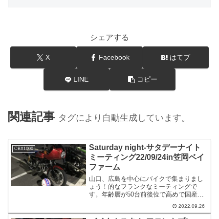
シェアする
X
Facebook
はてブ
LINE
コピー
関連記事
タグにより自動生成しています。
Saturday night-サタデーナイト
CBX1000
ミーティング22/09/24in笠岡ベイ
ファーム
山口、広島を中心にバイクで集まりまし
ょう！的なフランクなミーティングで
す。年齢層が50台前後位で高めで国産旧
車中心でFacebook中心で情報発信してい
2022.09.26
て、集まっているような感じです。私は
バイクを見るのが好きなので目の保養に