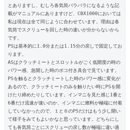
とありますし、むしろ各気筒バラバラになるような記
載がマニュアルにありますけど、CBX1000においては
私は現在は全て同じように合わせています。理由は各
気筒でスクリューを回した時の違いが分からないから
です。

PSは基本的に1.0分または1.15分の戻しで固定してお
ります。

ASはクラッチミートとスロットルがごく低開度の時の
パワー感、急開した時のボコ付き具合で見ています。
PSを触るとクラッチミートした時のパワー感に変化が
あるので、クラッチミートのみを触りたい時にPSを開
けたり締めたりしています。インマニを見た感じ1番と
6番だけ流速が速いのか、インマニに燃料が極端に付着
していなかったので、１と６のPSだけはもう少し開い
て様子をみてもよいかなと思っています。どちらにし
ても各気筒ごとにスクリューの戻し数が極端に違い過