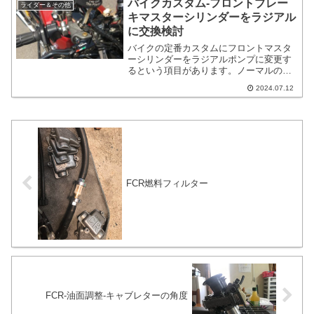
バイクカスタム-フロントブレー
ライダー＆その他
なるのと、衰退するバイク業界でこうい
キマスターシリンダーをラジアル
った活動をするのは賛成寄りなので、参
に交換検討
加者が増えると盛り上がるので可能な限
りは参加するようにしています。
バイクの定番カスタムにフロントマスタ
ーシリンダーをラジアルポンプに変更す
るという項目があります。ノーマルの状
態だと横押し型のマスターシリンダーが
2024.07.12
多いです。フロントブレーキのマスター
シリンダーは走行中も常にライダーが触
れているパーツですし、目も良くいく部
分です。
FCR燃料フィルター
FCR-油面調整-キャブレターの角度