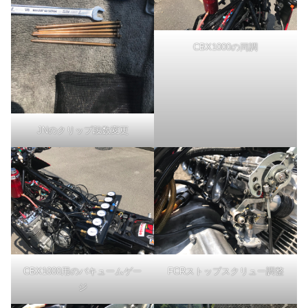
CBX1000の同調
JNのクリップ段数変更
CBX1000用のバキュームゲー
FCRストップスクリュー調整
ジ