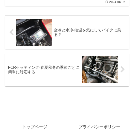
2024.06.05
のバイクが対象です。細かな所を繊細に
行う洗車ではなくて普通に行う洗車で
す。定期的に走行を楽しむバイクを対象
としています。洗うだけなら30分～1時間
位目途になると思います。
空冷と水冷-油温を気にしてバイクに乗
る？
FCRセッティング-春夏秋冬の季節ごとに
簡単に対応する
トップページ
プライバシーポリシー