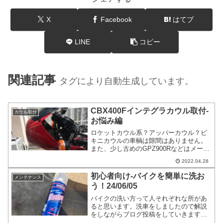
X
Facebook
はてブ
LINE
コピー
関連記事
タグにより自動生成しています。
CBX400Fインテグラカウル取付-
カウル取付
お悩み編
ロケットカウル系？アッパーカウル？ビ
キニカウルの車輌は隙間はありません。
また、少し古めのGPZ900Rなどはメータ
ーとカウルに隙間が10cm程度あるように
2022.04.28
思えます。CBX1000の後期型のカウル付
きの車輌も隙間があります。ドカティの
初心者向け-バイクを簡単に洗お
メンテナンス
ベベルなどは隙間が無茶苦茶あります。
う！24/06/05
という事はわざと隙間があるのか？
バイクの洗い方って人それぞれな所があ
ると思います。洗車をしましたので解説
をしながらブログ投稿をしていきます。
前提として普段から清掃をしている状態