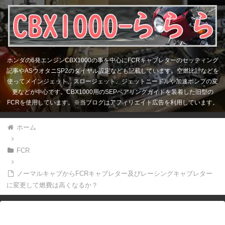
ホンダの6発エンジンCBX1000の事を中心にFCRキャブレターのセッティング
記事やASウオタニSP2のダイヤル設定なども記載しています。空燃比計などを
使ってメインジェット、スロージェット、ジェットニードルや加速ポンプの変
更などが中心です。CBX1000用のSEPベアリングガイドを装着した旧型の
FCRを使用しています。※当ブログはアフィリエイト広告を利用しています。
ホーム
FCR
ノーマルキャブからFCRキャブレター及びレーシングキャブレター
に変更して燃費は高くなるか？