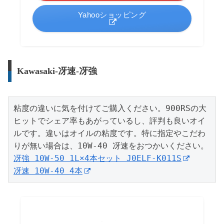
Yahooショッピング
Kawasaki-冴速-冴強
粘度の違いに気を付けてご購入ください。900RSの大
ヒットでシェア率もあがっているし、評判も良いオイ
ルです。違いはオイルの粘度です。特に指定やこだわ
冴強 10W-50 1L×4本セット J0ELF-K011S
冴速 10W-40 4本