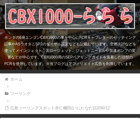
ホンダの6発エンジンCBX1000の事を中心にFCRキャブレターのセッティング
記事やASウオタニSP2のダイヤル設定なども記載しています。空燃比計などを
使ってメインジェット、スロージェット、ジェットニードルや加速ポンプの変
更などが中心です。CBX1000用のSEPベアリングガイドを装着した旧型の
FCRを使用しています。※当ブログはアフィリエイト広告を利用しています。
ホーム
ツーリング
広島ツーリングスポット井仁棚田(いにたなだ)22/06/12