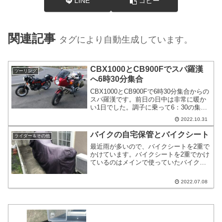
LINE
コピー
関連記事
タグにより自動生成しています。
CBX1000とCB900Fでスパ羅漢
ツーリング
へ6時30分集合
CBX1000とCB900Fで6時30分集合からの
スパ羅漢です。前日の日中は非常に暖か
い1日でした。調子に乗って6：30の集合
にしていまいました。朝は日が昇る前か
2022.10.31
らバイクの準備をしていたのですが、気
温は2度でした。多分、皆様も前日暖かっ
バイクの自宅保管とバイクシート
ライダー＆その他
たので、早目の待ち合わせにしたのでし
最近雨が多いので、バイクシートを2重で
ょう。
かけています。バイクシートを2重でかけ
ているのはメインで使っていたバイクシ
ートに経年劣化で穴が開いている部分が
あるか、縫い目から雨が侵入している様
2022.07.08
子だからです。ふとバイクシートを2重に
欠けながら、バイクの保管方法を記載す
ると役に立つ方もいらっしゃると思い今
回は書いています。