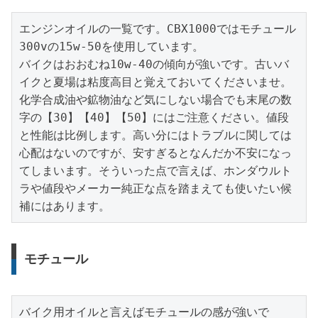
エンジンオイルの一覧です。CBX1000ではモチュール
300vの15w-50を使用しています。

バイクはおおむね10w-40の傾向が強いです。古いバ
イクと夏場は粘度高目と覚えておいてくださいませ。
化学合成油や鉱物油など気にしない場合でも末尾の数
字の【30】【40】【50】にはご注意ください。値段
と性能は比例します。高い分にはトラブルに関しては
心配はないのですが、安すぎるとなんだか不安になっ
てしまいます。そういった点で言えば、ホンダウルト
ラや値段やメーカー純正な点を踏まえても使いたい候
補にはあります。
モチュール
バイク用オイルと言えばモチュールの感が強いで