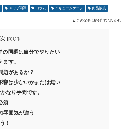
者
キャブ同調
コラム
バキュームゲージ
商品販売
この記事は
約6分
で読めます。
次
6気筒の同調は自分でやりたい
えます。
問題があるか？
影響は少ないかまたは無い
はかなり手間です。
必須
の雰囲気が違う
よう！