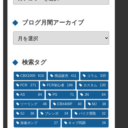
ブログ月間アーカイブ
検索タグ
CBX1000
616
商品販売
411
コラム
335
FCR
271
FCR初心者
196
カスタム
130
AS
84
PS
71
JN
64
ツーリング
46
CBX400F
40
MJ
38
SJ
36
ブレンボ
34
バイク買取
32
加速ポンプ
27
キャブ同調
26