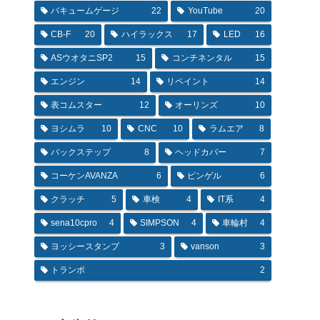
バキュームゲージ
22
YouTube
20
CB-F
20
ハイラックス
17
LED
16
ASウオタニSP2
15
コンチネンタル
15
エンジン
14
リペイント
14
表コムスター
12
オーリンズ
10
ヨシムラ
10
CNC
10
ラムエア
8
バックステップ
8
ヘッドカバー
7
コーケンAVANZA
6
ピンゲル
6
クラッチ
5
車検
4
IT系
4
sena10cpro
4
SIMPSON
4
車輪村
4
ヨッシースタンプ
3
vanson
3
トランポ
2