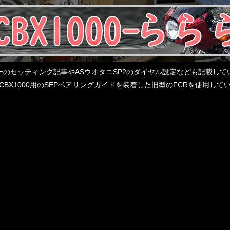
レターのセッティング記事やASウオタニSP2のダイヤル設定なども記載
BX1000用のSEPベアリングガイドを装着した旧型のFCRを使用し