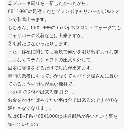
③ブレーキ周りを一新したかったから。

CB1100Fの足廻りだとブレンボキャリパーがボルトオ
ンで装着出来ます。

もちろん、CBX1000の35パイのフロントフォークでも
キャリパーの装着などは出来ますが、

②を満たさなかったりします。

また、移植に関しても新規で何かを削り出すような加
工もなくステムシャフトの圧入を外して、

固定に溶接をするだけで対応が出来ます。

専門の業者にもっていかなくてもバイク屋さんに置い
てあるよう可能性が高い機材で、

その場で取付が出来る範囲です。

お金をかければやりたい事は全て出来るのですが①を
満たさなくなります。

私はCB-F系とCBX1000は共通部品が多いという事を
知っていたので、
