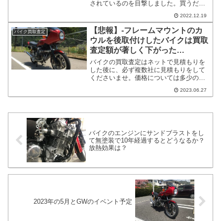
されているのを目撃しました。買うだけ
で終わりでは無いので、何が必要で買っ
2022.12.19
た後に何をすればよいかなどの参考にな
ればよいなと思います。フレームマウン
【悲報】-フレームマウントのカ
バイク買取査定
トのカウルは買った後にDIYだけで取り
ウルを後取付けしたバイクは買取
付けて終了という作業ではございませ
査定額が著しく下がった…
ん。
バイクの買取査定はネットで見積もりを
した後に、必ず複数社に見積もりをして
くださいませ。価格については多少の上
下はあるかもしれませんし、面倒や手間
2023.06.27
と思われるかもしれません。数万円から
数十万円買取額が変動する事もございま
す。実はお宝だったバイクが安く買いた
たかれるというような事故も未然に防げ
るケースもございます。
バイクのエンジンにサンドブラストをし
て無塗装で10年経過するとどうなるか？
放熱効果は？
2023年の5月とGWのイベント予定