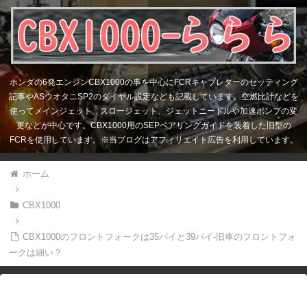
ホンダの6発エンジンCBX1000の事を中心にFCRキャブレターのセッティング
記事やASウオタニSP2のダイヤル設定なども記載しています。空燃比計などを
使ってメインジェット、スロージェット、ジェットニードルや加速ポンプの変
更などが中心です。CBX1000用のSEPベアリングガイドを装着した旧型の
FCRを使用しています。※当ブログはアフィリエイト広告を利用しています。
ホーム
CBX1000
CBX1000のフロントフォークは35パイと39パイ-旧車のフロントフォ
ークは細い？