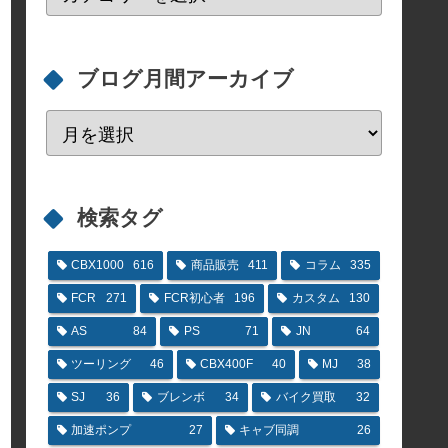
ブログ月間アーカイブ
検索タグ
CBX1000
616
商品販売
411
コラム
335
FCR
271
FCR初心者
196
カスタム
130
AS
84
PS
71
JN
64
ツーリング
46
CBX400F
40
MJ
38
SJ
36
ブレンボ
34
バイク買取
32
加速ポンプ
27
キャブ同調
26