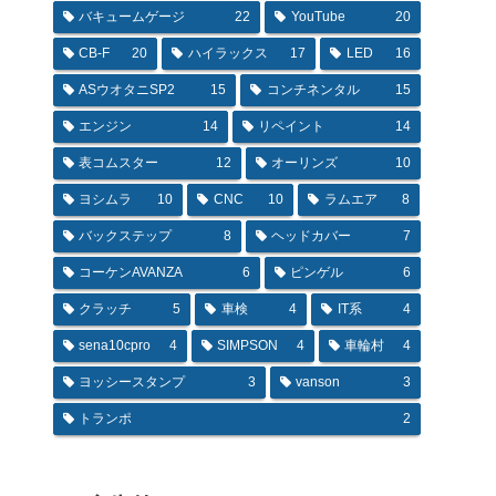
バキュームゲージ
22
YouTube
20
CB-F
20
ハイラックス
17
LED
16
ASウオタニSP2
15
コンチネンタル
15
エンジン
14
リペイント
14
表コムスター
12
オーリンズ
10
ヨシムラ
10
CNC
10
ラムエア
8
バックステップ
8
ヘッドカバー
7
コーケンAVANZA
6
ピンゲル
6
クラッチ
5
車検
4
IT系
4
sena10cpro
4
SIMPSON
4
車輪村
4
ヨッシースタンプ
3
vanson
3
トランポ
2