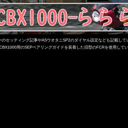
レターのセッティング記事やASウオタニSP2のダイヤル設定なども記載
BX1000用のSEPベアリングガイドを装着した旧型のFCRを使用し