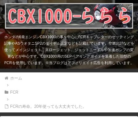
ホンダの6発エンジンCBX1000の事を中心にFCRキャブレターのセッティング
記事やASウオタニSP2のダイヤル設定なども記載しています。空燃比計などを
使ってメインジェット、スロージェット、ジェットニードルや加速ポンプの変
更などが中心です。CBX1000用のSEPベアリングガイドを装着した旧型の
FCRを使用しています。※当ブログはアフィリエイト広告を利用しています。
ホーム
FCR
FCRの寿命。20年使っても大丈夫でした。