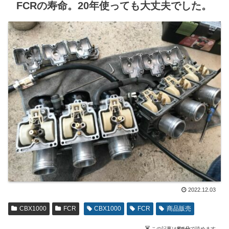
FCRの寿命。20年使っても大丈夫でした。
2022.12.03
CBX1000
FCR
CBX1000
FCR
商品販売
この記事は
約5分
で読めます。