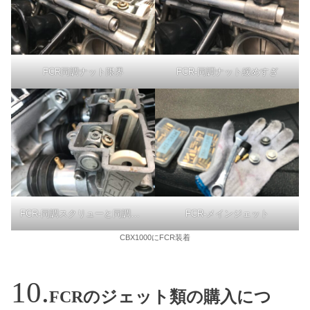
FCR同調ナット限界
FCR-同調ナット緩めすぎ
FCR-メインジェット
FCR-同調スクリューと同調ナット
CBX1000にFCR装着
FCRのジェット類の購入につ