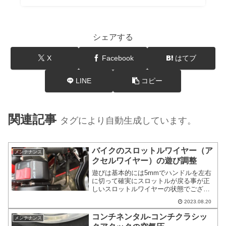
シェアする
X
Facebook
はてブ
LINE
コピー
関連記事
タグにより自動生成しています。
バイクのスロットルワイヤー（ア
メンテナンス
クセルワイヤー）の遊び調整
遊びは基本的には5mmでハンドルを左右
に切って確実にスロットルが戻る事が正
しいスロットルワイヤーの状態でござい
ます。バイクのスロットルワイヤー（ア
2023.08.20
クセルワイヤー）の遊び調整のブログ投
稿です。着脱したりとか注意点なども踏
コンチネンタル-コンチクラシッ
メンテナンス
まえて書いていきます。