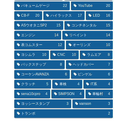
バキュームゲージ
22
YouTube
20
CB-F
20
ハイラックス
17
LED
16
ASウオタニSP2
15
コンチネンタル
15
エンジン
14
リペイント
14
表コムスター
12
オーリンズ
10
ヨシムラ
10
CNC
10
ラムエア
8
バックステップ
8
ヘッドカバー
7
コーケンAVANZA
6
ピンゲル
6
クラッチ
5
車検
4
IT系
4
sena10cpro
4
SIMPSON
4
車輪村
4
ヨッシースタンプ
3
vanson
3
トランポ
2