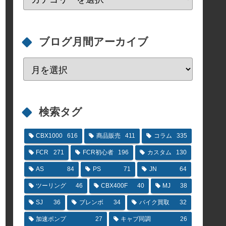
ブログ月間アーカイブ
検索タグ
CBX1000
616
商品販売
411
コラム
335
FCR
271
FCR初心者
196
カスタム
130
AS
84
PS
71
JN
64
ツーリング
46
CBX400F
40
MJ
38
SJ
36
ブレンボ
34
バイク買取
32
加速ポンプ
27
キャブ同調
26