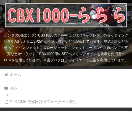
ホンダの6発エンジンCBX1000の事を中心にFCRキャブレターのセッティング
記事やASウオタニSP2のダイヤル設定なども記載しています。空燃比計などを
使ってメインジェット、スロージェット、ジェットニードルや加速ポンプの変
更などが中心です。CBX1000用のSEPベアリングガイドを装着した旧型の
FCRを使用しています。※当ブログはアフィリエイト広告を利用しています。
ホーム
FCR
PLX-DM6-空燃比計-A/Fメーターの取付