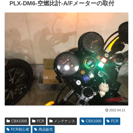
PLX-DM6-空燃比計-A/Fメーターの取付
2022.04.21
CBX1000
FCR
メンテナンス
CBX1000
FCR
FCR初心者
商品販売