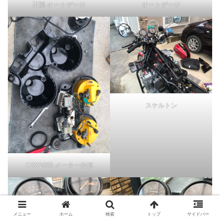
正面-オートゲージ
オートゲージ
スケルトン
CBX1000-メーター分解
メニュー
ホーム
検索
トップ
サイドバー