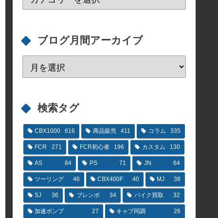
ブログ月間アーカイブ
検索タグ
CBX1000
616
商品販売
411
コラム
335
FCR
271
FCR初心者
196
カスタム
130
AS
84
PS
71
JN
64
ツーリング
46
CBX400F
40
MJ
38
SJ
36
ブレンボ
34
バイク買取
32
加速ポンプ
27
キャブ同調
26