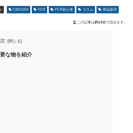
ル
CBX1000
FCR
FCR初心者
コラム
商品販売
この記事は
約14分
で読めます。
次
必要な物を紹介