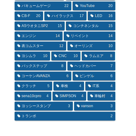
バキュームゲージ
22
YouTube
20
CB-F
20
ハイラックス
17
LED
16
ASウオタニSP2
15
コンチネンタル
15
エンジン
14
リペイント
14
表コムスター
12
オーリンズ
10
ヨシムラ
10
CNC
10
ラムエア
8
バックステップ
8
ヘッドカバー
7
コーケンAVANZA
6
ピンゲル
6
クラッチ
5
車検
4
IT系
4
sena10cpro
4
SIMPSON
4
車輪村
4
ヨッシースタンプ
3
vanson
3
トランポ
2