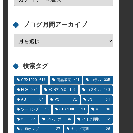
ブログ月間アーカイブ
検索タグ
CBX1000
616
商品販売
411
コラム
335
FCR
271
FCR初心者
196
カスタム
130
AS
84
PS
71
JN
64
ツーリング
46
CBX400F
40
MJ
38
SJ
36
ブレンボ
34
バイク買取
32
加速ポンプ
27
キャブ同調
26