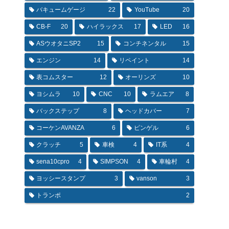
バキュームゲージ
22
YouTube
20
CB-F
20
ハイラックス
17
LED
16
ASウオタニSP2
15
コンチネンタル
15
エンジン
14
リペイント
14
表コムスター
12
オーリンズ
10
ヨシムラ
10
CNC
10
ラムエア
8
バックステップ
8
ヘッドカバー
7
コーケンAVANZA
6
ピンゲル
6
クラッチ
5
車検
4
IT系
4
sena10cpro
4
SIMPSON
4
車輪村
4
ヨッシースタンプ
3
vanson
3
トランポ
2