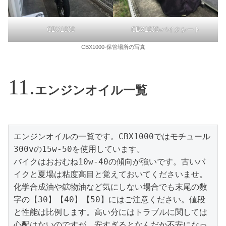
CBX1000
CBX1000-バイクシート
CBX1000-保管場所の写真
エンジンオイル一覧
エンジンオイルの一覧です。CBX1000ではモチュール
300vの15w-50を使用しています。

バイクはおおむね10w-40の傾向が強いです。古いバ
イクと夏場は粘度高目と覚えておいてくださいませ。
化学合成油や鉱物油など気にしない場合でも末尾の数
字の【30】【40】【50】にはご注意ください。値段
と性能は比例します。高い分にはトラブルに関しては
心配はないのですが、安すぎるとなんだか不安になっ