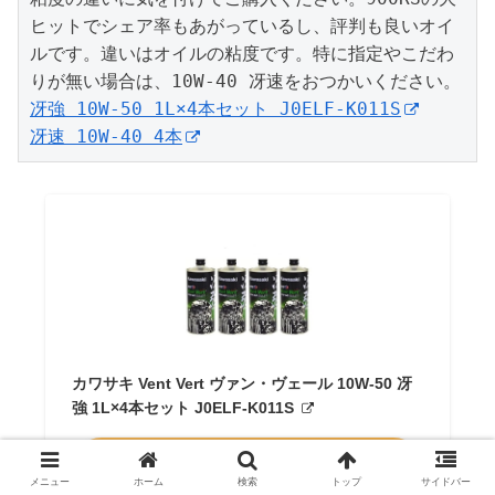
ヒットでシェア率もあがっているし、評判も良いオイ
ルです。違いはオイルの粘度です。特に指定やこだわ
冴強 10W-50 1L×4本セット J0ELF-K011S
冴速 10W-40 4本
カワサキ Vent Vert ヴァン・ヴェール 10W-50 冴
強 1L×4本セット J0ELF-K011S
Amazon
メニュー
ホーム
検索
トップ
サイドバー