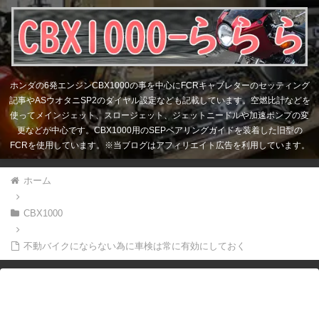
ホンダの6発エンジンCBX1000の事を中心にFCRキャブレターのセッティング
記事やASウオタニSP2のダイヤル設定なども記載しています。空燃比計などを
使ってメインジェット、スロージェット、ジェットニードルや加速ポンプの変
更などが中心です。CBX1000用のSEPベアリングガイドを装着した旧型の
FCRを使用しています。※当ブログはアフィリエイト広告を利用しています。
ホーム
CBX1000
不動バイクにならない為に車検は常に有効にしておく