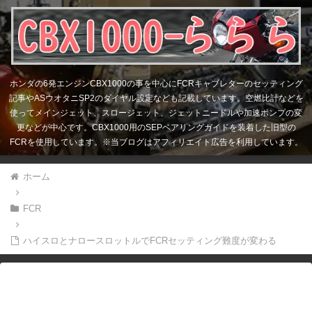
ホンダの6発エンジンCBX1000の事を中心にFCRキャブレターのセッティング
記事やASウオタニSP2のダイヤル設定なども記載しています。空燃比計などを
使ってメインジェット、スロージェット、ジェットニードルや加速ポンプの変
更などが中心です。CBX1000用のSEPベアリングガイドを装着した旧型の
FCRを使用しています。※当ブログはアフィリエイト広告を利用しています。
ホーム
FCR
ハイスロとナロースロットルでFCRセッティング難度が変わる