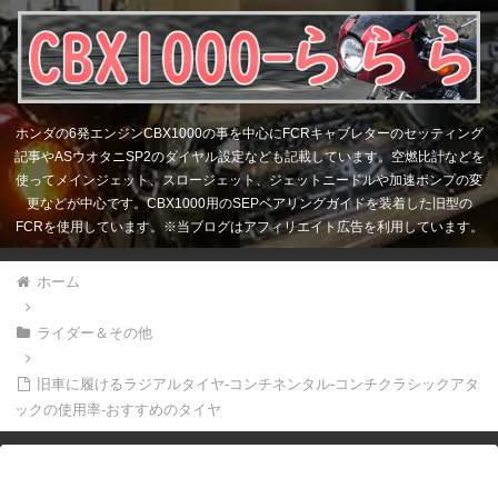
ホンダの6発エンジンCBX1000の事を中心にFCRキャブレターのセッティング
記事やASウオタニSP2のダイヤル設定なども記載しています。空燃比計などを
使ってメインジェット、スロージェット、ジェットニードルや加速ポンプの変
更などが中心です。CBX1000用のSEPベアリングガイドを装着した旧型の
FCRを使用しています。※当ブログはアフィリエイト広告を利用しています。
ホーム
ライダー＆その他
旧車に履けるラジアルタイヤ-コンチネンタル-コンチクラシックアタ
ックの使用率-おすすめのタイヤ