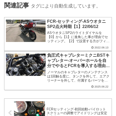
関連記事
タグにより自動生成しています。
FCR-セッティング-ASウオタニ
FCR
SP2点火時期【1】22/06/12
ASウオタニSP2のライトダイヤルを
【0】から【1】に進角した事が理由でセ
ッティング。【2】で設置する方がフィー
リングは好みなのですけど【1】でも悪い
2022.06.13
フィーリングではないので【1】でFCRの
セッティングを詰めてから【2】の＋4度
負圧式キャブレターミクニBSTキ
FCR
に点火時期を変更しようと考えていま
ャブレター-オーバーホールを自
す。
分でやるとFCRを導入する理由が
理解できる
ノーマルのキャブレターのメンテナンス
は1回触る度に、タンクを外して、エアク
リーナーを外して、付属するパーツを外
してという作業を繰り返します。負圧式
2025.06.22
キャブレターは清掃をして同調を取っ
て、パイロットスクリューとアイドリン
グを調整するという決まった内容以上の
事は難しいケースが多いかもしれませ
ん。
FCRセッティング-初回始動-パイロット
スクリューの調整でアイドリングは安定