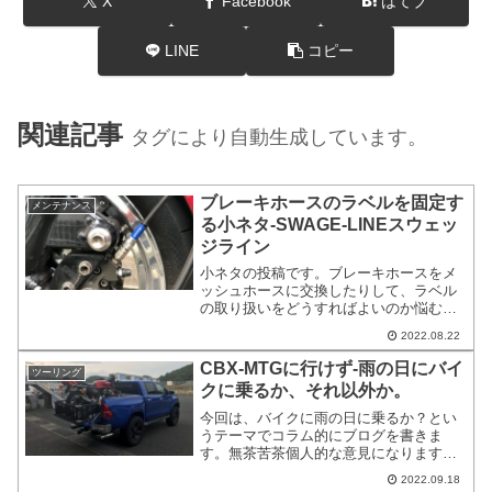
X
Facebook
はてブ
LINE
コピー
関連記事
タグにより自動生成しています。
ブレーキホースのラベルを固定す
メンテナンス
る小ネタ-SWAGE-LINEスウェッ
ジライン
小ネタの投稿です。ブレーキホースをメ
ッシュホースに交換したりして、ラベル
の取り扱いをどうすればよいのか悩む方
っていると思います。このラベルって外
2022.08.22
した方が良いのか、そのまま取り付けて
おくかすごく悩んだ事がある方もいらっ
CBX-MTGに行けず-雨の日にバイ
ツーリング
しゃると思います。
クに乗るか、それ以外か。
今回は、バイクに雨の日に乗るか？とい
うテーマでコラム的にブログを書きま
す。無茶苦茶個人的な意見になります。
私は雨の日バイクに乗るのは無しです。
2022.09.18
理由はCBX1000が雨の日用のバイクにな