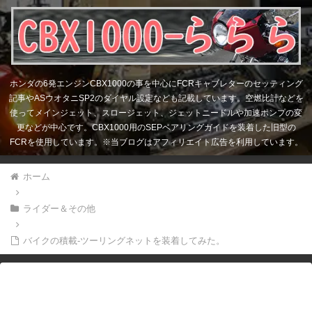
ホンダの6発エンジンCBX1000の事を中心にFCRキャブレターのセッティング
記事やASウオタニSP2のダイヤル設定なども記載しています。空燃比計などを
使ってメインジェット、スロージェット、ジェットニードルや加速ポンプの変
更などが中心です。CBX1000用のSEPベアリングガイドを装着した旧型の
FCRを使用しています。※当ブログはアフィリエイト広告を利用しています。
ホーム
ライダー＆その他
バイクの積載-ツーリングネットを装着してみた。