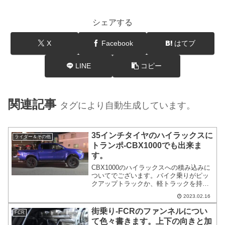
シェアする
X
Facebook
はてブ
LINE
コピー
関連記事
タグにより自動生成しています。
35インチタイヤのハイラックスに
ライダー＆その他
トランポ-CBX1000でも出来ま
す。
CBX1000のハイラックスへの積み込みに
ついてでございます。バイク乗りがピッ
クアップトラックか、軽トラックを持っ
ていたらやってみたい事のベスト3に入る
2023.02.16
と思うのがトランポです。トランポとは
荷台にバイクを積載することでございま
街乗り-FCRのファンネルについ
FCR
す。ちなみに台車を連結して引く状態は
て色々書きます。上下の向きと加
トレーラーです。