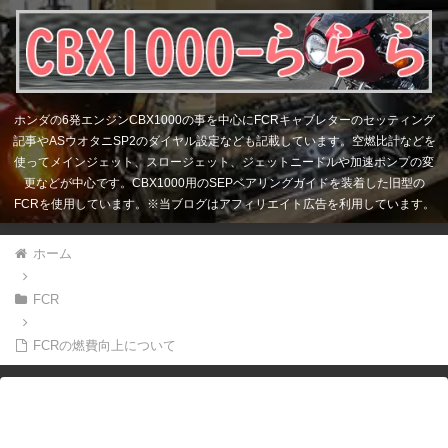
ホンダの6発エンジンCBX1000の事を中心にFCRキャブレターのセッティング
記事やASウオタニSP2のダイヤル設定なども記載しています。空燃比計などを
使ってメインジェット、スロージェット、ジェットニードルや加速ポンプの変
更などが中心です。CBX1000用のSEPベアリングガイドを装着した旧型の
FCRを使用しています。※当ブログはアフィリエイト広告を利用しています。
ホーム
FCR
FCRの燃費向上について