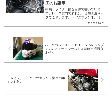
工のお話等
街乗りライダー的な目線で書いていま
す。レース志向であれば、無加工直キャ
ブでございます。FCRのファンネルは
FCR好きなライダーだとちょい加工をし
2022.10.01
ている方も多々います。ファンネルの事
について突き詰めては書いていきません
が、私の知っている範囲でざっくりと書
いていきます。FCRデビューされて間も
ない感じの方にはお役立ちなブログ投稿
バイクのヘルメット-BLUE STAR-シンプ
だと思います。
ソンのスモークシールドは昔ほど濃過ぎ
ません
FCRセッティング中のガソリン漏れのポ
イント4つ