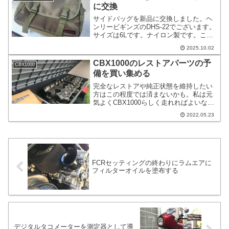
に交換
サイドバッグを新品に交換しました。ヘ
ンリービギンズのDHS-22でございます。
サイズは6Lです。ナイロン製です。これ
以上のサイズになると随分と大きくなる
2025.10.02
と思います。大き過ぎると不格好かなと
思って小さめのサイズを選択していま
CBX1000のレストアパーツの予
CBX1000
す。
備を買い集める
完全なレストアや純正状態を維持したい
方はこの程度では済まないかも。私は元
気よくCBX1000らしく走れればよいなと
思っています。これ以上は仕様の変更を
2022.05.23
する予定はないです。そのうち、ネット
オークションなどに出すかもしれません
けど、元気よくCBX1000に乗れているう
ちは手元に置いておいて安心状態をキー
プしたいと思っております。
FCRセッティングの終わりにラムエアに
フィルターオイルを塗布する
デジタルタコメーターを測定器として導