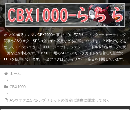
ホンダの6発エンジンCBX1000の事を中心にFCRキャブレターのセッティング
記事やASウオタニSP2のダイヤル設定なども記載しています。空燃比計などを
使ってメインジェット、スロージェット、ジェットニードルや加速ポンプの変
更などが中心です。CBX1000用のSEPベアリングガイドを装着した旧型の
FCRを使用しています。※当ブログはアフィリエイト広告を利用しています。
ホーム
CBX1000
ASウオタニSP2-レブリミットの設定は適度に開放しておく