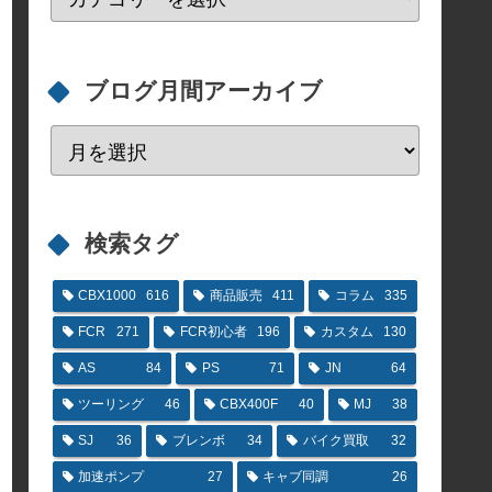
ブログ月間アーカイブ
検索タグ
CBX1000
616
商品販売
411
コラム
335
FCR
271
FCR初心者
196
カスタム
130
AS
84
PS
71
JN
64
ツーリング
46
CBX400F
40
MJ
38
SJ
36
ブレンボ
34
バイク買取
32
加速ポンプ
27
キャブ同調
26