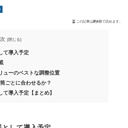
S
この記事は
約4分
で読めます。
次
して導入予定
載
リューのベストな調整位置
気筒ごとに合わせるか？
して導入予定【まとめ】
器として導入予定