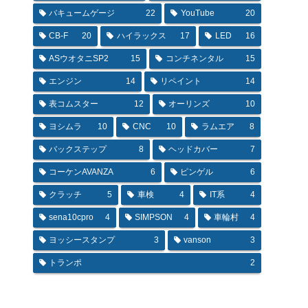
バキュームゲージ
22
YouTube
20
CB-F
20
ハイラックス
17
LED
16
ASウオタニSP2
15
コンチネンタル
15
エンジン
14
リペイント
14
表コムスター
12
オーリンズ
10
ヨシムラ
10
CNC
10
ラムエア
8
バックステップ
8
ヘッドカバー
7
コーケンAVANZA
6
ピンゲル
6
クラッチ
5
車検
4
IT系
4
sena10cpro
4
SIMPSON
4
車輪村
4
ヨッシースタンプ
3
vanson
3
トランポ
2