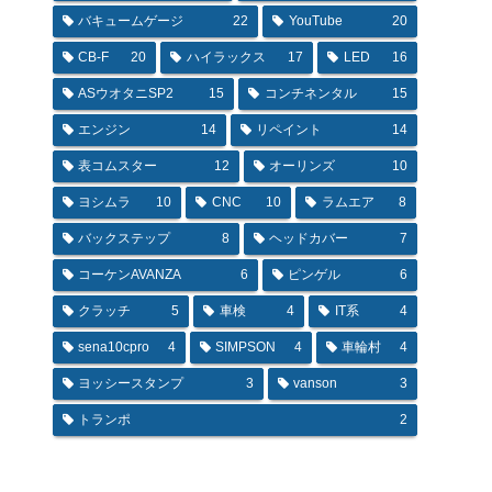
バキュームゲージ
22
YouTube
20
CB-F
20
ハイラックス
17
LED
16
ASウオタニSP2
15
コンチネンタル
15
エンジン
14
リペイント
14
表コムスター
12
オーリンズ
10
ヨシムラ
10
CNC
10
ラムエア
8
バックステップ
8
ヘッドカバー
7
コーケンAVANZA
6
ピンゲル
6
クラッチ
5
車検
4
IT系
4
sena10cpro
4
SIMPSON
4
車輪村
4
ヨッシースタンプ
3
vanson
3
トランポ
2