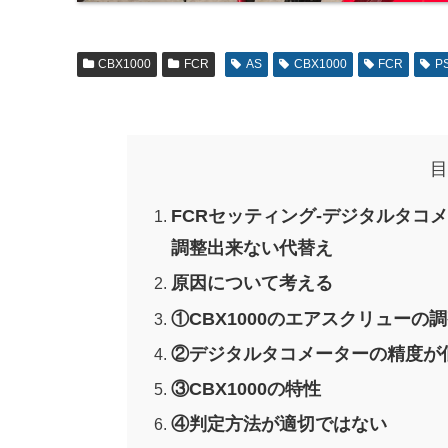
CBX1000
FCR
AS
CBX1000
FCR
P
目
FCRセッティング-デジタルタコ
調整出来ない代替え
原因について考える
①CBX1000のエアスクリューの
②デジタルタコメーターの精度が
③CBX1000の特性
④判定方法が適切ではない