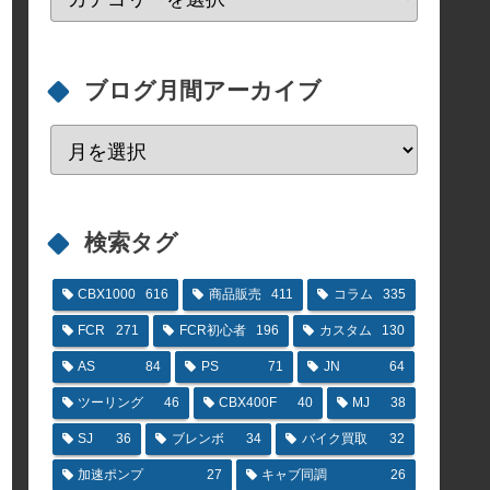
ブログ月間アーカイブ
検索タグ
CBX1000
616
商品販売
411
コラム
335
FCR
271
FCR初心者
196
カスタム
130
AS
84
PS
71
JN
64
ツーリング
46
CBX400F
40
MJ
38
SJ
36
ブレンボ
34
バイク買取
32
加速ポンプ
27
キャブ同調
26