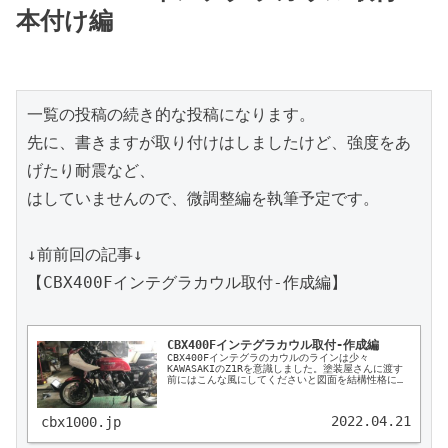
本付け編
一覧の投稿の続き的な投稿になります。

先に、書きますが取り付けはしましたけど、強度をあ
げたり耐震など、

はしていませんので、微調整編を執筆予定です。

↓前前回の記事↓

【CBX400Fインテグラカウル取付-作成編】

CBX400Fインテグラカウル取付-作成編
CBX400Fインテグラのカウルのラインは少々
KAWASAKIのZ1Rを意識しました。塗装屋さんに渡す
前にはこんな風にしてくださいと図面を結構性格に書
いて渡しています。色が赤というかキャンディレッド
でそろうとカッコいいはず。フレームマウントで作成
中です。型式SC06のステーを使い取付予定。
2022.04.21
cbx1000.jp