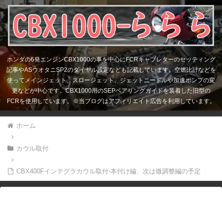
ホンダの6発エンジンCBX1000の事を中心にFCRキャブレターのセッティング
記事やASウオタニSP2のダイヤル設定なども記載しています。空燃比計などを
使ってメインジェット、スロージェット、ジェットニードルや加速ポンプの変
更などが中心です。CBX1000用のSEPベアリングガイドを装着した旧型の
FCRを使用しています。※当ブログはアフィリエイト広告を利用しています。
ホーム
カウル取付
CBX400Fインテグラカウル取付-本付け編、次は微調整編の予定