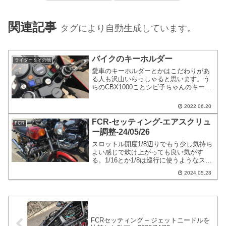
関連記事
タグにより自動生成しています。
バイクのキーホルダー
ライダー＆その他
愛車のキーホルダーとかはこだわりがあ
る人も沢山いらっしゃると思います。う
ちのCBX1000ことシビ子ちゃんのキーホ
ルダーの写真を投稿します。今回はこん
なのあるよ！とか、こうした方がよい
2022.06.20
よ！という内容では無くて、キーホルダ
ーとかもこだわるのは楽しいですよ！な
FCR-セッティング-エアスクリュ
FCR
どと言う程度の記事です。
ー調整-24/05/26
スロットル開度1/8辺りでもう少し気持ち
よい感じで吹け上がっても良い気がす
る。1/16とか1/8は巡行に使うようなスロ
ットル開度です。高速道路などで速度が
2024.05.28
乗ったら、シフトポジションを合わせる
とそのスロットル開度で巡行するという
流れになるはずです。
FCRセッティング – ジェットニードルを