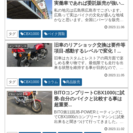
実働車であれば委託販売が強い...
私の地元は広島県広島市でございます。
広島って実はバイクの文化が盛んな地域
かなと思います。全国にパーツを販売し
ている専門店も多々ございます。そして
2023.11.06
20年前よりは随分と少なくなりましたが
バイク屋さんもまだまだ多いです。
タグ
CBX1000
バイク買取
旧車のリアショック交換は要件等
メンテナンス
項目-感動するレベルで変化！...
旧車はカスタムとレストアの両方面で楽
しめる乗り物です。最低限でも走行を出
来る状態を維持する事が目的なので、第
一優先はレストアになると思います。そ
2023.11.05
こでレストアやオーバーホールを兼ねて
社外のスペシャルパーツを導入する…な
タグ
CBX1000
コラム
商品販売
んて事も多いと思います。
BITOコンプリートCBX1000に試
CBX1000
乗-自分のバイクと比較する事は
超重要...
BITO第11回JB-POWERミーティングに
てCBX1000のコンプリートマシンに試乗
出来ると聞きつけて行ってきました。ず
っと他のCBX1000と自分のCBX1000を比
2023.11.02
較したかったので行かずにはいられませ