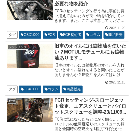
必要な物を紹介
FCRのセッティングを行う為に事前に買
い揃えておいた方が良い物を紹介してい
きます。また、ここは注意してください
などのポイントも解説いたします。過去
2023.11.20
の投稿で紹介している物もありますし、
相違がある内容もあります。時間が経っ
タグ
CBX1000
FCR
FCR初心者
コラム
商品販売
ている物はアップデートされて書かれて
います。
旧車のオイルには鉱物油を使いた
メンテナンス
い？MOTULモチュールにも鉱物
油あります...
旧車のオイルには鉱物系のオイルを入れ
ないとオイル漏れをすると聞いたことが
ありませんか？鉱物油を入れてはいけな
いという事はありません。化学合成油を
2023.11.15
使うとなぜにオイル漏れをすると言われ
ているのか、オイルは何を入れればよい
タグ
CBX1000
コラム
商品販売
のか？理屈を普通に考えながら鉱物油が
良いのか、科学合成油がよいのかを考え
FCRセッティング-スロージェッ
FCR
ていきたいと思います。
ト変更、エアスクリューとパイロ
ットスクリューを調整-23/11/09...
FCRは気になったらとにかく触る…。ス
ロットルの低開度辺りのスクリューの範
囲と全開時の空燃比を1程度下げたかった
ので、SJとMJを交換いたしました。今年