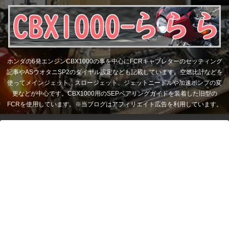
ホンダの6発エンジンCBX1000の事を中心にFCRキャブレターのセッティング
記事やASウオタニSP2のダイヤル設定なども記載しています。空燃比計などを
使ってメインジェット、スロージェット、ジェットニードルや加速ポンプの変
更などが中心です。CBX1000用のSEPベアリングガイドを装着した旧型の
FCRを使用しています。※当ブログはアフィリエイト広告を利用しています。