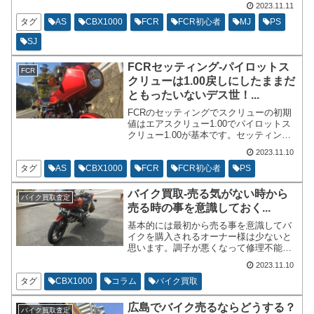
2023.11.11
はSJをあまり触らないときめていたので
すが、48→45→48→45→48と短期間で行
タグ
AS
CBX1000
FCR
FCR初心者
MJ
PS
ったり来たりを繰り返してるような状態
SJ
です。
FCRセッティング-パイロットス
FCR
クリューは1.00戻しにしたままだ
ともったいないデス世！...
FCRのセッティングでスクリューの初期
値はエアスクリュー1.00でパイロットス
クリュー1.00が基本です。セッティング
マニュアルにも書いてあります。ベスト
2023.11.10
なセッティングを決めた！と思っていた
所からもう1段階パワーが出るかもしれな
タグ
AS
CBX1000
FCR
FCR初心者
PS
いお話でございます。
バイク買取-売る気がない時から
バイク買取査定
売る時の事を意識しておく...
基本的には最初から売る事を意識してバ
イクを購入されるオーナー様は少ないと
思います。調子が悪くなって修理不能が
目の前にある時はどうでしょうか？売れ
2023.11.10
るうちに売ってしまって現金に換えてし
まおうとか、下取りに出せるうちに新し
タグ
CBX1000
コラム
バイク買取
いバイクに乗ろうなど考えてしまうと思
います。
広島でバイク売るならどうする？
バイク買取査定