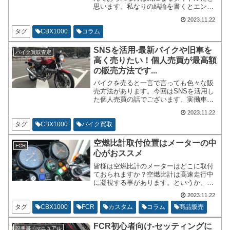
思います。私なりの結論を書くとエンジ
ンさえ動くなら何とかなります。旧車が
2023.11.22
新車だった時のルックスや性能を忠実に
再現するという考え方だと維持は不可能
タグ
CBX1000
コラム
だと思いますが、調子よく走行をすると
いう事だけ考えるならハードルは下がり
SNSを活用-最新バイクや旧車を
バイク買取査定
ます。
高く売りたい！個人売買が最高額
の販売方法です...
バイクを売ると一言で言っても色々な販
売方法があります。今回はSNSを活用し
た個人売買の話でございます。実働車
で、車検に通る状態である事を前提にバ
2023.11.22
イクを高く売る方法を書いていきたいと
思います。
タグ
CBX1000
バイク買取
空燃比計取付位置はメーターの中
FCR
心がおススメ
皆様は空燃比計のメーターはどこに取付
ておられますか？空燃比計は高速走行中
に凝視する事があります。というか、凝
視する事が多いと思います。一直線の道
2023.11.22
でセッティング中は数値の変化は気にな
ります。CBX1000は純正の電圧計を外し
タグ
CBX1000
FCR
カスタム
コラム
商品販売
てメーターの中央に配置しています。
FCR初心者向け-セッティングに
説明書・マニュアル